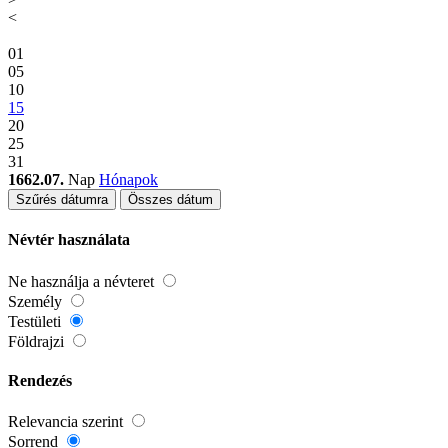
<
01
05
10
15
20
25
31
1662.07.
Nap
Hónapok
Szűrés dátumra
Összes dátum
Névtér használata
Ne használja a névteret
Személy
Testületi
Földrajzi
Rendezés
Relevancia szerint
Sorrend