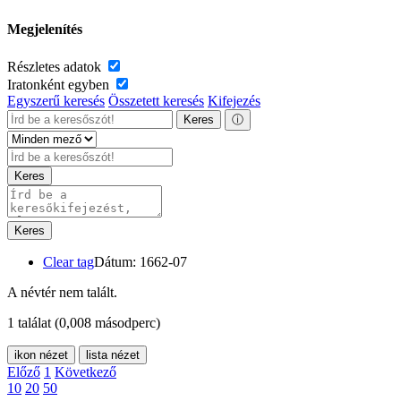
Megjelenítés
Részletes adatok
Iratonként egyben
Egyszerű keresés
Összetett keresés
Kifejezés
Keres
ⓘ
Keres
Keres
Clear tag
Dátum: 1662-07
A névtér nem talált.
1 találat
(0,008 másodperc)
ikon nézet
lista nézet
Előző
1
Következő
10
20
50