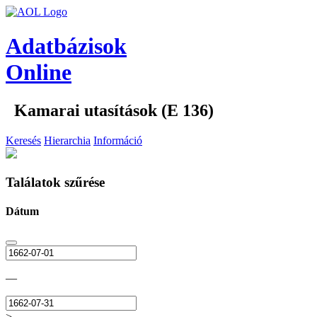
Adatbázisok
Online
Kamarai utasítások (E 136)
Keresés
Hierarchia
Információ
Találatok szűrése
Dátum
—
>