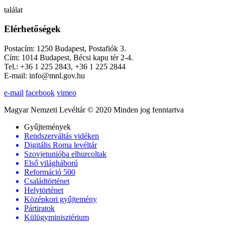
találat
Elérhetőségek
Postacím: 1250 Budapest, Postafiók 3.
Cím: 1014 Budapest, Bécsi kapu tér 2-4.
Tel.: +36 1 225 2843, +36 1 225 2844
E-mail: info@mnl.gov.hu
e-mail
facebook
vimeo
Magyar Nemzeti Levéltár © 2020 Minden jog fenntartva
Gyűjtemények
Rendszerváltás vidéken
Digitális Roma levéltár
Szovjetunióba elhurcoltak
Első világháború
Reformáció 500
Családtörténet
Helytörténet
Középkori gyűjtemény
Pártiratok
Külügyminisztérium