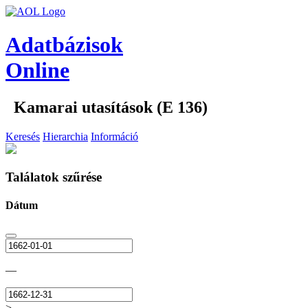
Adatbázisok
Online
Kamarai utasítások (E 136)
Keresés
Hierarchia
Információ
Találatok szűrése
Dátum
—
>