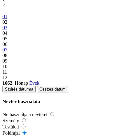
<
01
02
03
04
05
06
07
08
09
10
11
12
1662.
Hónap
Évek
Szűrés dátumra
Összes dátum
Névtér használata
Ne használja a névteret
Személy
Testületi
Földrajzi