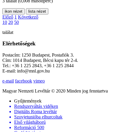
3 találat
(0,008 másodperc)
ikon nézet
lista nézet
Előző
1
Következő
10
20
50
találat
Elérhetőségek
Postacím: 1250 Budapest, Postafiók 3.
Cím: 1014 Budapest, Bécsi kapu tér 2-4.
Tel.: +36 1 225 2843, +36 1 225 2844
E-mail: info@mnl.gov.hu
e-mail
facebook
vimeo
Magyar Nemzeti Levéltár © 2020 Minden jog fenntartva
Gyűjtemények
Rendszerváltás vidéken
Digitális Roma levéltár
Szovjetunióba elhurcoltak
Első világháború
Reformáció 500