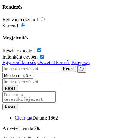
Rendezés
Relevancia szerint
Sorrend
Megjelenítés
Részletes adatok
Iratonként egyben
Egyszerű keresés
Összetett keresés
Kifejezés
Keres
ⓘ
Keres
Keres
Clear tag
Dátum: 1662
A névtér nem talált.