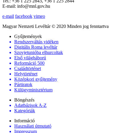
Tel.: +36 1 225 2843, +36 1 225 2844
E-mail: info@mnl.gov.hu
e-mail
facebook
vimeo
Magyar Nemzeti Levéltár © 2020 Minden jog fenntartva
Gyűjtemények
Rendszerváltás vidéken
Digitális Roma levéltár
Szovjetunióba elhurcoltak
Első világháború
Reformáció 500
Családtörténet
Helytörténet
Középkori gyűjtemény
Pártiratok
Külügyminisztérium
Böngészés
Adatbázisok A-Z
Kategóriák
Információ
Használati útmutató
Impresszum