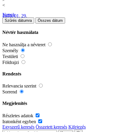
<
Napok
1670. 01. 29.
Szűrés dátumra
Összes dátum
Névtér használata
Ne használja a névteret
Személy
Testületi
Földrajzi
Rendezés
Relevancia szerint
Sorrend
Megjelenítés
Részletes adatok
Iratonként egyben
Egyszerű keresés
Összetett keresés
Kifejezés