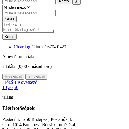
Keres
ⓘ
Keres
Keres
Clear tag
Dátum: 1670-01-29
A névtér nem talált.
2 találat
(0,007 másodperc)
ikon nézet
lista nézet
Előző
1
Következő
10
20
50
találat
Elérhetőségek
Postacím: 1250 Budapest, Postafiók 3.
Cím: 1014 Budapest, Bécsi kapu tér 2-4.