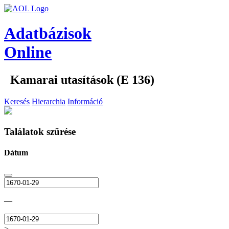
Adatbázisok
Online
Kamarai utasítások (E 136)
Keresés
Hierarchia
Információ
Találatok szűrése
Dátum
—
>