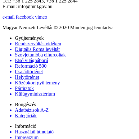
Tel.: +36 1 225 2843, +36 1 225 2844
E-mail: info@mnl.gov.hu
e-mail
facebook
vimeo
Magyar Nemzeti Levéltár © 2020 Minden jog fenntartva
Gyűjtemények
Rendszerváltás vidéken
Digitális Roma levéltár
Szovjetunióba elhurcoltak
Első világháború
Reformáció 500
Családtörténet
Helytörténet
Középkori gyűjtemény
Pártiratok
Külügyminisztérium
Böngészés
Adatbázisok A-Z
Kategóriák
Információ
Használati útmutató
Impresszum