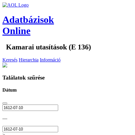
Adatbázisok
Online
Kamarai utasítások (E 136)
Keresés
Hierarchia
Információ
Találatok szűrése
Dátum
—
>