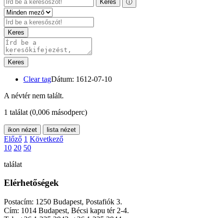
Keres
ⓘ
Keres
Keres
Clear tag
Dátum: 1612-07-10
A névtér nem talált.
1 találat
(0,006 másodperc)
ikon nézet
lista nézet
Előző
1
Következő
10
20
50
találat
Elérhetőségek
Postacím: 1250 Budapest, Postafiók 3.
Cím: 1014 Budapest, Bécsi kapu tér 2-4.