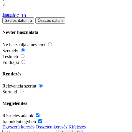
<
Napok
1612. 07. 10.
Szűrés dátumra
Összes dátum
Névtér használata
Ne használja a névteret
Személy
Testületi
Földrajzi
Rendezés
Relevancia szerint
Sorrend
Megjelenítés
Részletes adatok
Iratonként egyben
Egyszerű keresés
Összetett keresés
Kifejezés