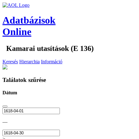
Adatbázisok
Online
Kamarai utasítások (E 136)
Keresés
Hierarchia
Információ
Találatok szűrése
Dátum
—
>