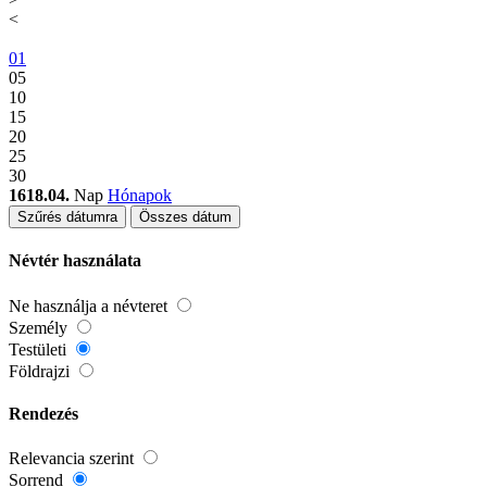
<
01
05
10
15
20
25
30
1618.04.
Nap
Hónapok
Szűrés dátumra
Összes dátum
Névtér használata
Ne használja a névteret
Személy
Testületi
Földrajzi
Rendezés
Relevancia szerint
Sorrend