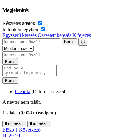
Megjelenítés
Részletes adatok
Iratonként egyben
Egyszerű keresés
Összetett keresés
Kifejezés
Keres
ⓘ
Keres
Keres
Clear tag
Dátum: 1618-04
A névtér nem talált.
1 találat
(0,008 másodperc)
ikon nézet
lista nézet
Előző
1
Következő
10
20
50