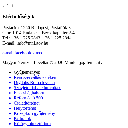
találat
Elérhetőségek
Postacím: 1250 Budapest, Postafiók 3.
Cím: 1014 Budapest, Bécsi kapu tér 2-4.
Tel.: +36 1 225 2843, +36 1 225 2844
E-mail: info@mnl.gov.hu
e-mail
facebook
vimeo
Magyar Nemzeti Levéltár © 2020 Minden jog fenntartva
Gyűjtemények
Rendszerváltás vidéken
Digitális Roma levéltár
Szovjetunióba elhurcoltak
Első világháború
Reformáció 500
Családtörténet
Helytörténet
Középkori gyűjtemény
Pártiratok
Külügyminisztérium