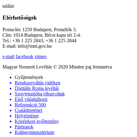
találat
Elérhetőségek
Postacím: 1250 Budapest, Postafiók 3.
Cím: 1014 Budapest, Bécsi kapu tér 2-4.
Tel.: +36 1 225 2843, +36 1 225 2844
E-mail: info@mnl.gov.hu
e-mail
facebook
vimeo
Magyar Nemzeti Levéltár © 2020 Minden jog fenntartva
Gyűjtemények
Rendszerváltás vidéken
Digitális Roma levéltár
Szovjetunióba elhurcoltak
Első világháború
Reformáció 500
Családtörténet
Helytörténet
Középkori gyűjtemény
Pártiratok
Külügyminisztérium