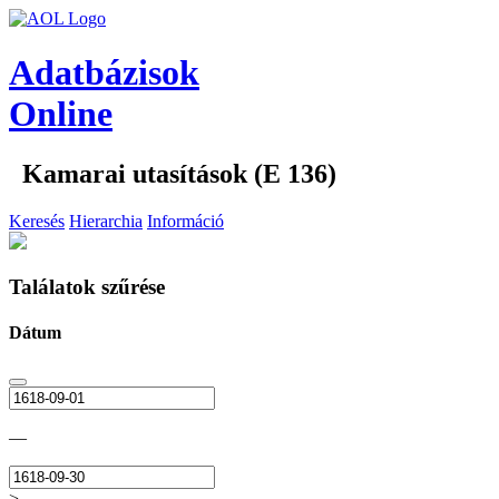
Adatbázisok
Online
Kamarai utasítások (E 136)
Keresés
Hierarchia
Információ
Találatok szűrése
Dátum
—
>