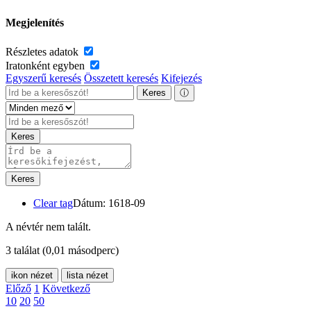
Megjelenítés
Részletes adatok
Iratonként egyben
Egyszerű keresés
Összetett keresés
Kifejezés
Keres
ⓘ
Keres
Keres
Clear tag
Dátum: 1618-09
A névtér nem talált.
3 találat
(0,01 másodperc)
ikon nézet
lista nézet
Előző
1
Következő
10
20
50