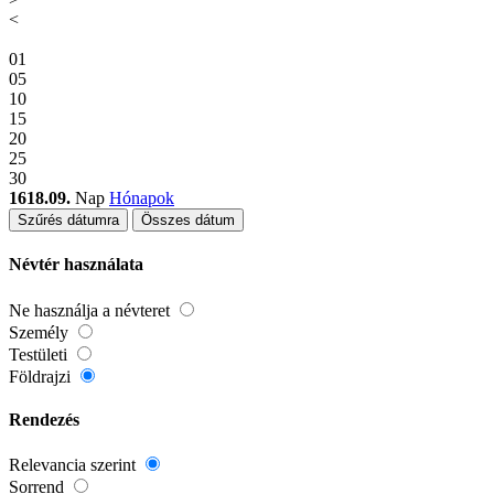
<
01
05
10
15
20
25
30
1618.09.
Nap
Hónapok
Szűrés dátumra
Összes dátum
Névtér használata
Ne használja a névteret
Személy
Testületi
Földrajzi
Rendezés
Relevancia szerint
Sorrend