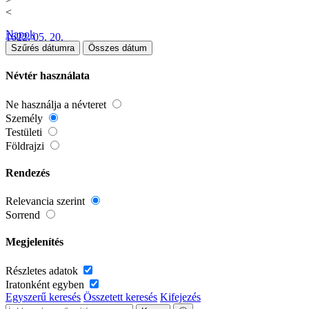
<
Napok
1622. 05. 20.
Szűrés dátumra
Összes dátum
Névtér használata
Ne használja a névteret
Személy
Testületi
Földrajzi
Rendezés
Relevancia szerint
Sorrend
Megjelenítés
Részletes adatok
Iratonként egyben
Egyszerű keresés
Összetett keresés
Kifejezés