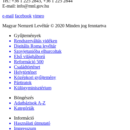
Tel.: +36 1 225 2843, +36 1 225 2844
E-mail: info@mnl.gov.hu
e-mail
facebook
vimeo
Magyar Nemzeti Levéltár © 2020 Minden jog fenntartva
Gyűjtemények
Rendszerváltás vidéken
Digitális Roma levéltár
Szovjetunióba elhurcoltak
Első világháború
Reformáció 500
Családtörténet
Helytörténet
Középkori gyűjtemény
Pártiratok
Külügyminisztérium
Böngészés
Adatbázisok A-Z
Kategóriák
Információ
Használati útmutató
Impresszum