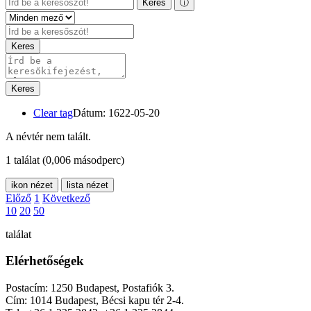
Keres
ⓘ
Keres
Keres
Clear tag
Dátum: 1622-05-20
A névtér nem talált.
1 találat
(0,006 másodperc)
ikon nézet
lista nézet
Előző
1
Következő
10
20
50
találat
Elérhetőségek
Postacím: 1250 Budapest, Postafiók 3.
Cím: 1014 Budapest, Bécsi kapu tér 2-4.