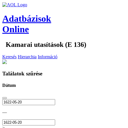
Adatbázisok
Online
Kamarai utasítások (E 136)
Keresés
Hierarchia
Információ
Találatok szűrése
Dátum
—
>