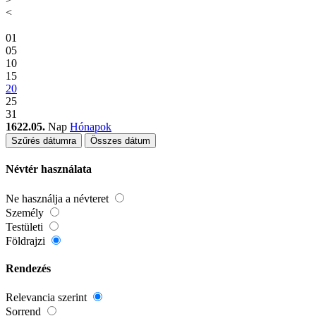
<
01
05
10
15
20
25
31
1622.05.
Nap
Hónapok
Szűrés dátumra
Összes dátum
Névtér használata
Ne használja a névteret
Személy
Testületi
Földrajzi
Rendezés
Relevancia szerint
Sorrend