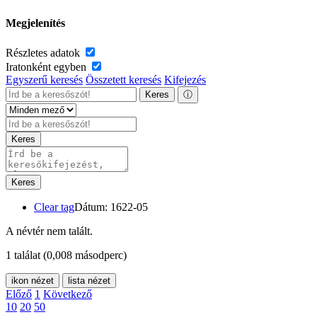
Megjelenítés
Részletes adatok
Iratonként egyben
Egyszerű keresés
Összetett keresés
Kifejezés
Keres
ⓘ
Keres
Keres
Clear tag
Dátum: 1622-05
A névtér nem talált.
1 találat
(0,008 másodperc)
ikon nézet
lista nézet
Előző
1
Következő
10
20
50