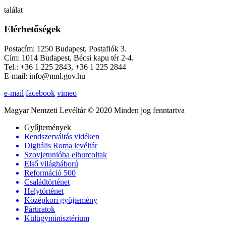
találat
Elérhetőségek
Postacím: 1250 Budapest, Postafiók 3.
Cím: 1014 Budapest, Bécsi kapu tér 2-4.
Tel.: +36 1 225 2843, +36 1 225 2844
E-mail: info@mnl.gov.hu
e-mail
facebook
vimeo
Magyar Nemzeti Levéltár © 2020 Minden jog fenntartva
Gyűjtemények
Rendszerváltás vidéken
Digitális Roma levéltár
Szovjetunióba elhurcoltak
Első világháború
Reformáció 500
Családtörténet
Helytörténet
Középkori gyűjtemény
Pártiratok
Külügyminisztérium