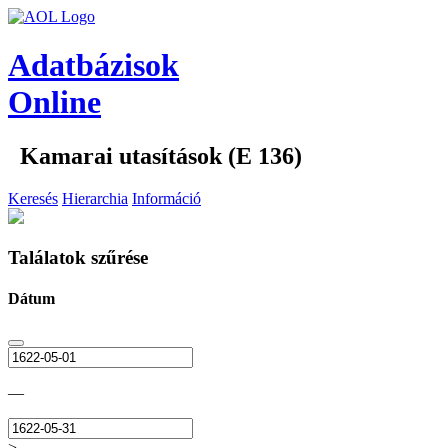
Adatbázisok
Online
Kamarai utasítások (E 136)
Keresés
Hierarchia
Információ
Találatok szűrése
Dátum
—
>