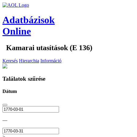
Adatbázisok
Online
Kamarai utasítások (E 136)
Keresés
Hierarchia
Információ
Találatok szűrése
Dátum
—
>