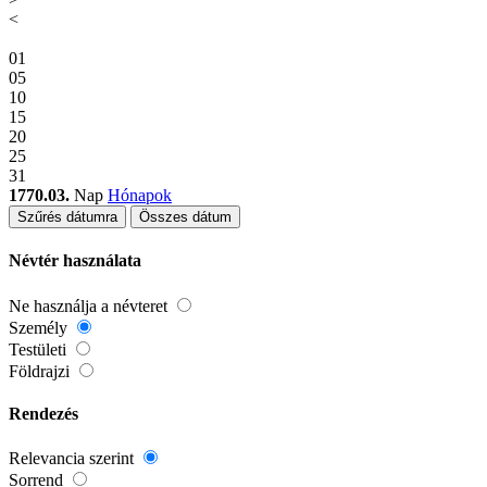
<
01
05
10
15
20
25
31
1770.03.
Nap
Hónapok
Szűrés dátumra
Összes dátum
Névtér használata
Ne használja a névteret
Személy
Testületi
Földrajzi
Rendezés
Relevancia szerint
Sorrend