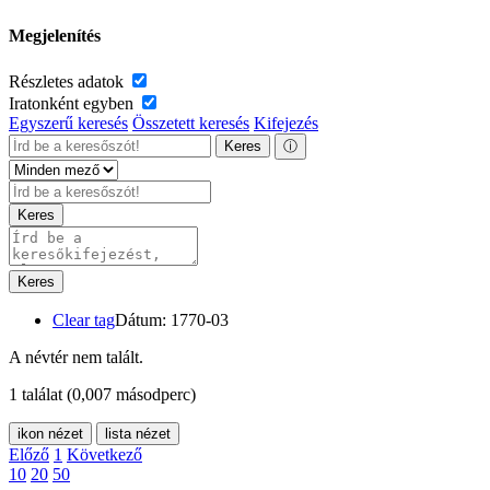
Megjelenítés
Részletes adatok
Iratonként egyben
Egyszerű keresés
Összetett keresés
Kifejezés
Keres
ⓘ
Keres
Keres
Clear tag
Dátum: 1770-03
A névtér nem talált.
1 találat
(0,007 másodperc)
ikon nézet
lista nézet
Előző
1
Következő
10
20
50