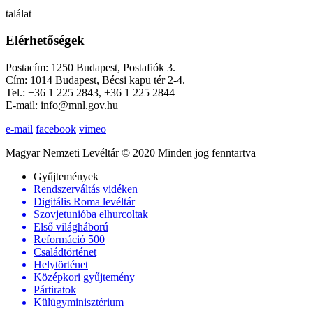
találat
Elérhetőségek
Postacím: 1250 Budapest, Postafiók 3.
Cím: 1014 Budapest, Bécsi kapu tér 2-4.
Tel.: +36 1 225 2843, +36 1 225 2844
E-mail: info@mnl.gov.hu
e-mail
facebook
vimeo
Magyar Nemzeti Levéltár © 2020 Minden jog fenntartva
Gyűjtemények
Rendszerváltás vidéken
Digitális Roma levéltár
Szovjetunióba elhurcoltak
Első világháború
Reformáció 500
Családtörténet
Helytörténet
Középkori gyűjtemény
Pártiratok
Külügyminisztérium