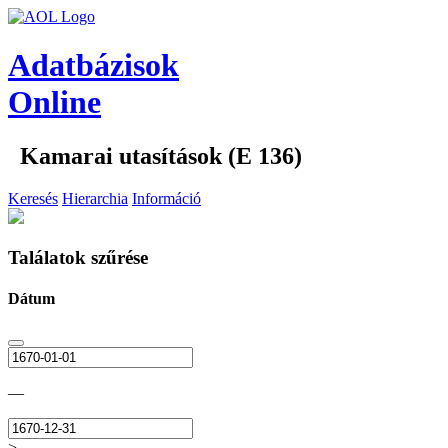
Adatbázisok
Online
Kamarai utasítások (E 136)
Keresés
Hierarchia
Információ
Találatok szűrése
Dátum
—
>