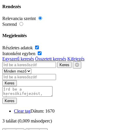
Rendezés
Relevancia szerint
Sorrend
Megjelenítés
Részletes adatok
Iratonként egyben
Egyszerű keresés
Összetett keresés
Kifejezés
Keres
ⓘ
Keres
Keres
Clear tag
Dátum: 1670
3 találat
(0,009 másodperc)