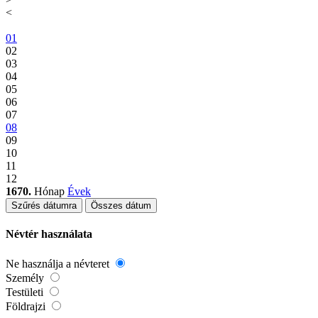
<
01
02
03
04
05
06
07
08
09
10
11
12
1670.
Hónap
Évek
Szűrés dátumra
Összes dátum
Névtér használata
Ne használja a névteret
Személy
Testületi
Földrajzi