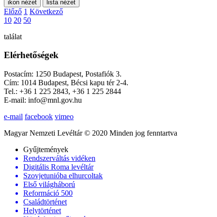
ikon nézet
lista nézet
Előző
1
Következő
10
20
50
találat
Elérhetőségek
Postacím: 1250 Budapest, Postafiók 3.
Cím: 1014 Budapest, Bécsi kapu tér 2-4.
Tel.: +36 1 225 2843, +36 1 225 2844
E-mail: info@mnl.gov.hu
e-mail
facebook
vimeo
Magyar Nemzeti Levéltár © 2020 Minden jog fenntartva
Gyűjtemények
Rendszerváltás vidéken
Digitális Roma levéltár
Szovjetunióba elhurcoltak
Első világháború
Reformáció 500
Családtörténet
Helytörténet