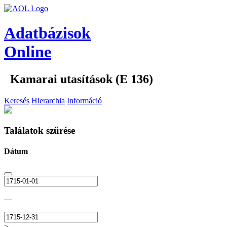
Adatbázisok
Online
Kamarai utasítások (E 136)
Keresés
Hierarchia
Információ
Találatok szűrése
Dátum
—
>