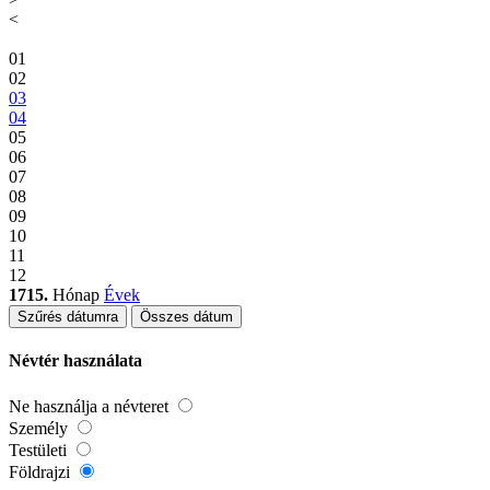
<
01
02
03
04
05
06
07
08
09
10
11
12
1715.
Hónap
Évek
Szűrés dátumra
Összes dátum
Névtér használata
Ne használja a névteret
Személy
Testületi
Földrajzi