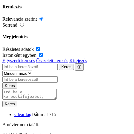
Rendezés
Relevancia szerint
Sorrend
Megjelenítés
Részletes adatok
Iratonként egyben
Egyszerű keresés
Összetett keresés
Kifejezés
Keres
ⓘ
Keres
Keres
Clear tag
Dátum: 1715
A névtér nem talált.