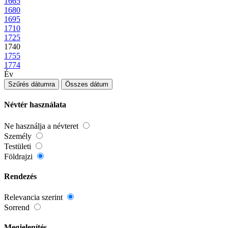
1665
1680
1695
1710
1725
1740
1755
1774
Év
Szűrés dátumra
Összes dátum
Névtér használata
Ne használja a névteret
Személy
Testületi
Földrajzi
Rendezés
Relevancia szerint
Sorrend
Megjelenítés