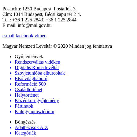
Postacím: 1250 Budapest, Postafiók 3.
Cím: 1014 Budapest, Bécsi kapu tér 2-4.
Tel.: +36 1 225 2843, +36 1 225 2844
E-mail: info@mnl.gov.hu
e-mail
facebook
vimeo
Magyar Nemzeti Levéltár © 2020 Minden jog fenntartva
Gyűjtemények
Rendszerváltás vidéken
Digitális Roma levéltár
Szovjetunióba elhurcoltak
Első világháború
Reformáció 500
Családtörténet
Helytörténet
Középkori gyűjtemény
Pártiratok
Külügyminisztérium
Böngészés
Adatbázisok A-Z
Kategóriák