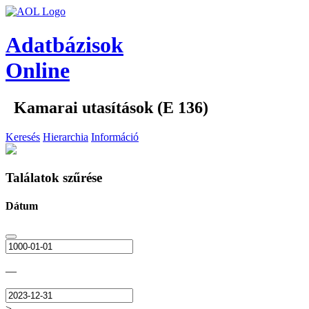
Adatbázisok
Online
Kamarai utasítások (E 136)
Keresés
Hierarchia
Információ
Találatok szűrése
Dátum
—
>