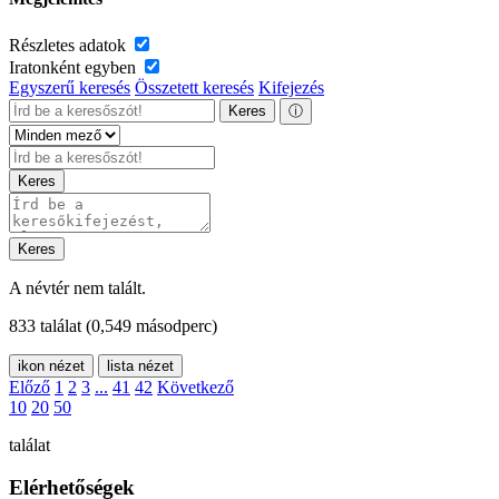
Részletes adatok
Iratonként egyben
Egyszerű keresés
Összetett keresés
Kifejezés
Keres
ⓘ
Keres
Keres
A névtér nem talált.
833 találat
(0,549 másodperc)
ikon nézet
lista nézet
Előző
1
2
3
...
41
42
Következő
10
20
50
találat
Elérhetőségek