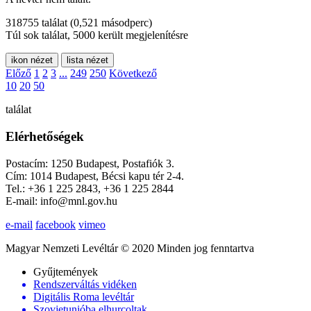
318755 találat
(0,521 másodperc)
Túl sok találat, 5000 került megjelenítésre
ikon nézet
lista nézet
Előző
1
2
3
...
249
250
Következő
10
20
50
találat
Elérhetőségek
Postacím: 1250 Budapest, Postafiók 3.
Cím: 1014 Budapest, Bécsi kapu tér 2-4.
Tel.: +36 1 225 2843, +36 1 225 2844
E-mail: info@mnl.gov.hu
e-mail
facebook
vimeo
Magyar Nemzeti Levéltár © 2020 Minden jog fenntartva
Gyűjtemények
Rendszerváltás vidéken
Digitális Roma levéltár
Szovjetunióba elhurcoltak