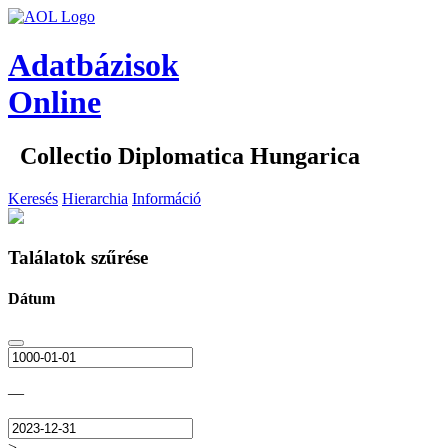
Adatbázisok
Online
Collectio Diplomatica Hungarica
Keresés
Hierarchia
Információ
Találatok szűrése
Dátum
—
>