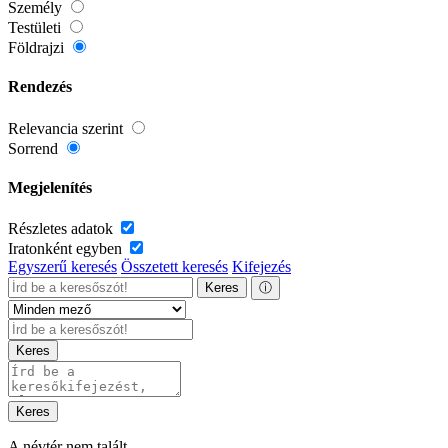
Személy
Testületi
Földrajzi
Rendezés
Relevancia szerint
Sorrend
Megjelenítés
Részletes adatok
Iratonként egyben
Egyszerű keresés
Összetett keresés
Kifejezés
Keres
ⓘ
Keres
Keres
A névtér nem talált.