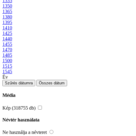
1335
1350
1365
1380
1395
1410
1425
1440
1455
1470
1485
1500
1515
1545
Év
Szűrés dátumra
Összes dátum
Média
Kép (318755 db)
Névtér használata
Ne használja a névteret