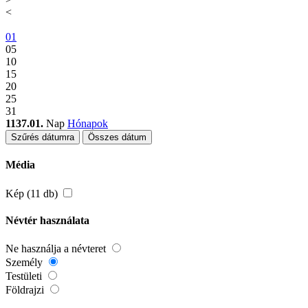
<
01
05
10
15
20
25
31
1137.01.
Nap
Hónapok
Szűrés dátumra
Összes dátum
Média
Kép (11 db)
Névtér használata
Ne használja a névteret
Személy
Testületi
Földrajzi