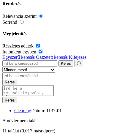
Rendezés
Relevancia szerint
Sorrend
Megjelenítés
Részletes adatok
Iratonként egyben
Egyszerű keresés
Összetett keresés
Kifejezés
Keres
ⓘ
Keres
Keres
Clear tag
Dátum: 1137-01
A névtér nem talált.
11 találat
(0,017 másodperc)