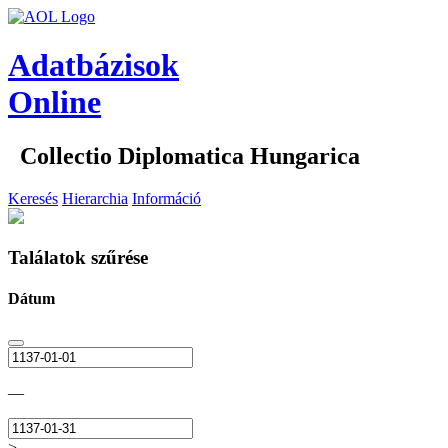
Adatbázisok
Online
Collectio Diplomatica Hungarica
Keresés
Hierarchia
Információ
Találatok szűrése
Dátum
—
>