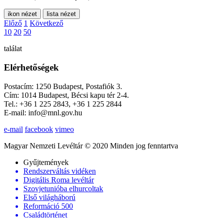
ikon nézet
lista nézet
Előző
1
Következő
10
20
50
találat
Elérhetőségek
Postacím: 1250 Budapest, Postafiók 3.
Cím: 1014 Budapest, Bécsi kapu tér 2-4.
Tel.: +36 1 225 2843, +36 1 225 2844
E-mail: info@mnl.gov.hu
e-mail
facebook
vimeo
Magyar Nemzeti Levéltár © 2020 Minden jog fenntartva
Gyűjtemények
Rendszerváltás vidéken
Digitális Roma levéltár
Szovjetunióba elhurcoltak
Első világháború
Reformáció 500
Családtörténet