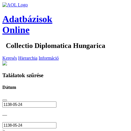
Adatbázisok
Online
Collectio Diplomatica Hungarica
Keresés
Hierarchia
Információ
Találatok szűrése
Dátum
—
>