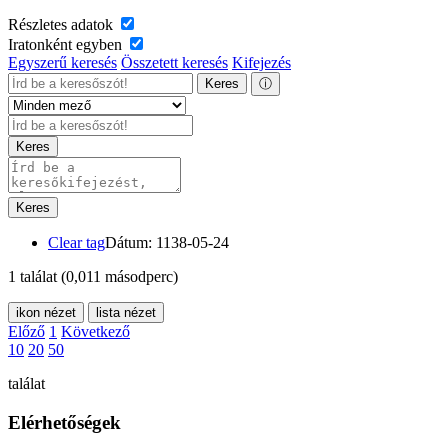
Részletes adatok
Iratonként egyben
Egyszerű keresés
Összetett keresés
Kifejezés
Keres
ⓘ
Keres
Keres
Clear tag
Dátum: 1138-05-24
1 találat
(0,011 másodperc)
ikon nézet
lista nézet
Előző
1
Következő
10
20
50
találat
Elérhetőségek