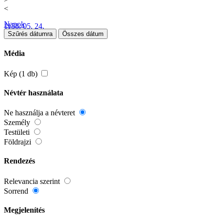
<
Napok
1138. 05. 24.
Szűrés dátumra
Összes dátum
Média
Kép (1 db)
Névtér használata
Ne használja a névteret
Személy
Testületi
Földrajzi
Rendezés
Relevancia szerint
Sorrend
Megjelenítés