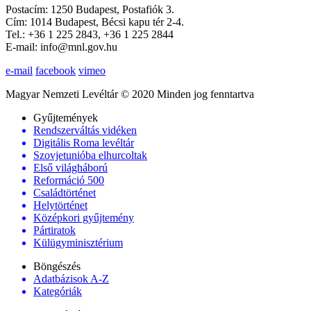
Postacím: 1250 Budapest, Postafiók 3.
Cím: 1014 Budapest, Bécsi kapu tér 2-4.
Tel.: +36 1 225 2843, +36 1 225 2844
E-mail: info@mnl.gov.hu
e-mail
facebook
vimeo
Magyar Nemzeti Levéltár © 2020 Minden jog fenntartva
Gyűjtemények
Rendszerváltás vidéken
Digitális Roma levéltár
Szovjetunióba elhurcoltak
Első világháború
Reformáció 500
Családtörténet
Helytörténet
Középkori gyűjtemény
Pártiratok
Külügyminisztérium
Böngészés
Adatbázisok A-Z
Kategóriák