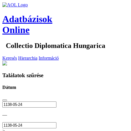
Adatbázisok
Online
Collectio Diplomatica Hungarica
Keresés
Hierarchia
Információ
Találatok szűrése
Dátum
—
>