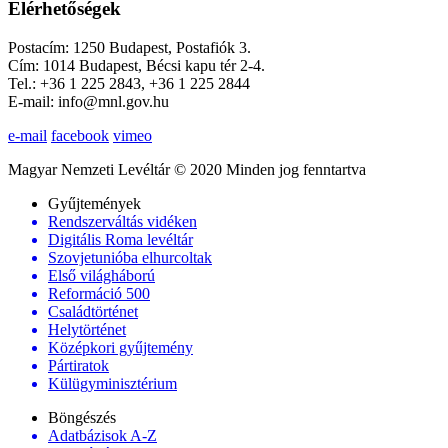
Elérhetőségek
Postacím: 1250 Budapest, Postafiók 3.
Cím: 1014 Budapest, Bécsi kapu tér 2-4.
Tel.: +36 1 225 2843, +36 1 225 2844
E-mail: info@mnl.gov.hu
e-mail
facebook
vimeo
Magyar Nemzeti Levéltár © 2020 Minden jog fenntartva
Gyűjtemények
Rendszerváltás vidéken
Digitális Roma levéltár
Szovjetunióba elhurcoltak
Első világháború
Reformáció 500
Családtörténet
Helytörténet
Középkori gyűjtemény
Pártiratok
Külügyminisztérium
Böngészés
Adatbázisok A-Z