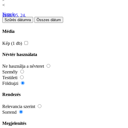
<
Napok
1138. 05. 24.
Szűrés dátumra
Összes dátum
Média
Kép (1 db)
Névtér használata
Ne használja a névteret
Személy
Testületi
Földrajzi
Rendezés
Relevancia szerint
Sorrend
Megjelenítés