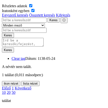
Részletes adatok
Iratonként egyben
Egyszerű keresés
Összetett keresés
Kifejezés
Keres
ⓘ
Keres
Keres
Clear tag
Dátum: 1138-05-24
A névtér nem talált.
1 találat
(0,011 másodperc)
ikon nézet
lista nézet
Előző
1
Következő
10
20
50
találat