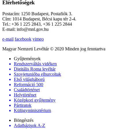
Elérhetőségek
Postacím: 1250 Budapest, Postafiók 3.
Cím: 1014 Budapest, Bécsi kapu tér 2-4.
Tel.: +36 1 225 2843, +36 1 225 2844
E-mail: info@mnl.gov.hu
e-mail
facebook
vimeo
Magyar Nemzeti Levéltár © 2020 Minden jog fenntartva
Gyűjtemények
Rendszerváltás vidéken
Digitális Roma levéltár
Szovjetunióba elhurcoltak
Első világháború
Reformáció 500
Családtörténet
Helytörténet
Középkori gyűjtemény
Pártiratok
Külügyminisztérium
Böngészés
Adatbázisok A-Z