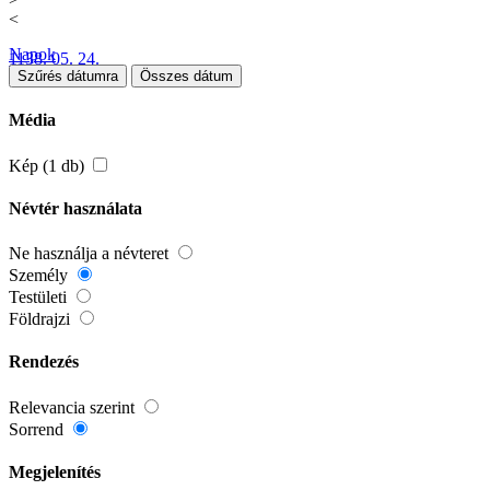
<
Napok
1138. 05. 24.
Szűrés dátumra
Összes dátum
Média
Kép (1 db)
Névtér használata
Ne használja a névteret
Személy
Testületi
Földrajzi
Rendezés
Relevancia szerint
Sorrend
Megjelenítés