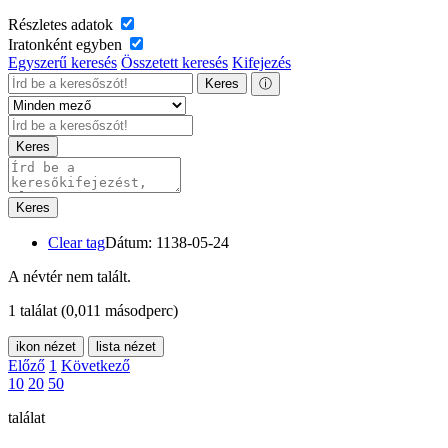
Részletes adatok
Iratonként egyben
Egyszerű keresés
Összetett keresés
Kifejezés
Keres
ⓘ
Keres
Keres
Clear tag
Dátum: 1138-05-24
A névtér nem talált.
1 találat
(0,011 másodperc)
ikon nézet
lista nézet
Előző
1
Következő
10
20
50
találat