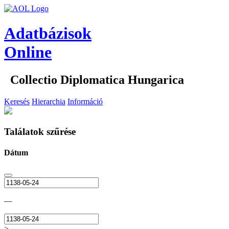
Adatbázisok
Online
Collectio Diplomatica Hungarica
Keresés
Hierarchia
Információ
Találatok szűrése
Dátum
—
>