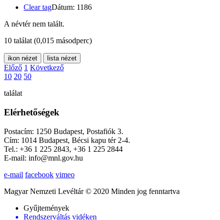
Clear tag
Dátum: 1186
A névtér nem talált.
10 találat
(0,015 másodperc)
ikon nézet
lista nézet
Előző
1
Következő
10
20
50
találat
Elérhetőségek
Postacím: 1250 Budapest, Postafiók 3.
Cím: 1014 Budapest, Bécsi kapu tér 2-4.
Tel.: +36 1 225 2843, +36 1 225 2844
E-mail: info@mnl.gov.hu
e-mail
facebook
vimeo
Magyar Nemzeti Levéltár © 2020 Minden jog fenntartva
Gyűjtemények
Rendszerváltás vidéken