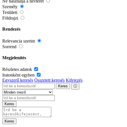
Ne használja a névteret
Személy
Testületi
Földrajzi
Rendezés
Relevancia szerint
Sorrend
Megjelenítés
Részletes adatok
Iratonként egyben
Egyszerű keresés
Összetett keresés
Kifejezés
Keres
ⓘ
Keres
Keres