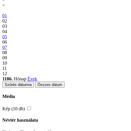
<
01
02
03
04
05
06
07
08
09
10
11
12
1186.
Hónap
Évek
Szűrés dátumra
Összes dátum
Média
Kép (10 db)
Névtér használata