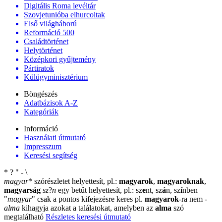
Digitális Roma levéltár
Szovjetunióba elhurcoltak
Első világháború
Reformáció 500
Családtörténet
Helytörténet
Középkori gyűjtemény
Pártiratok
Külügyminisztérium
Böngészés
Adatbázisok A-Z
Kategóriák
Információ
Használati útmutató
Impresszum
Keresési segítség
*
?
"
-
\
magyar
*
szórészletet helyettesít, pl.:
magyarok
,
magyaroknak
,
magyarság
sz
?
n
egy betűt helyettesít, pl.: sz
e
nt, sz
á
n, sz
í
nben
"
magyar
"
csak a pontos kifejezésre keres pl.
magyarok
-ra nem
-
alma
kihagyja azokat a találatokat, amelyben az
alma
szó
megtalálható
Részletes keresési útmutató