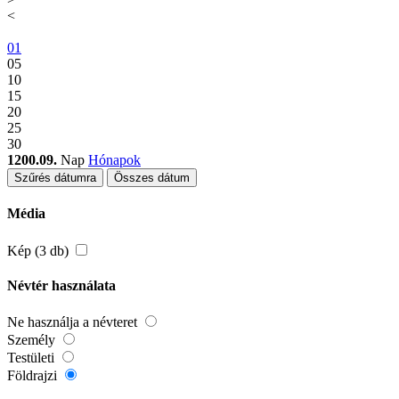
<
01
05
10
15
20
25
30
1200.09.
Nap
Hónapok
Szűrés dátumra
Összes dátum
Média
Kép (3 db)
Névtér használata
Ne használja a névteret
Személy
Testületi
Földrajzi