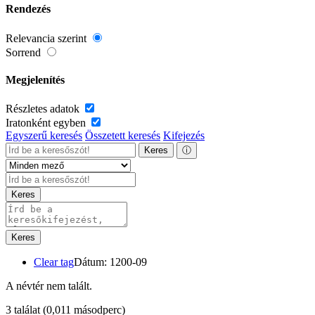
Rendezés
Relevancia szerint
Sorrend
Megjelenítés
Részletes adatok
Iratonként egyben
Egyszerű keresés
Összetett keresés
Kifejezés
Keres
ⓘ
Keres
Keres
Clear tag
Dátum: 1200-09
A névtér nem talált.
3 találat
(0,011 másodperc)