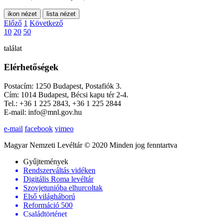
ikon nézet
lista nézet
Előző
1
Következő
10
20
50
találat
Elérhetőségek
Postacím: 1250 Budapest, Postafiók 3.
Cím: 1014 Budapest, Bécsi kapu tér 2-4.
Tel.: +36 1 225 2843, +36 1 225 2844
E-mail: info@mnl.gov.hu
e-mail
facebook
vimeo
Magyar Nemzeti Levéltár © 2020 Minden jog fenntartva
Gyűjtemények
Rendszerváltás vidéken
Digitális Roma levéltár
Szovjetunióba elhurcoltak
Első világháború
Reformáció 500
Családtörténet