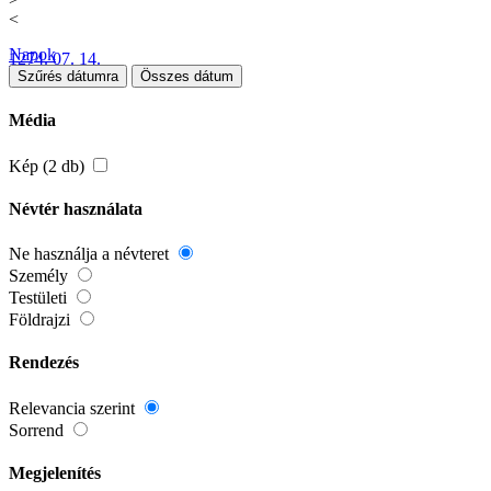
<
Napok
1274. 07. 14.
Szűrés dátumra
Összes dátum
Média
Kép (2 db)
Névtér használata
Ne használja a névteret
Személy
Testületi
Földrajzi
Rendezés
Relevancia szerint
Sorrend
Megjelenítés