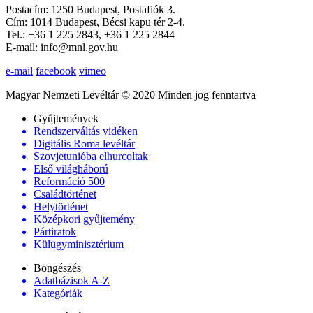
Postacím: 1250 Budapest, Postafiók 3.
Cím: 1014 Budapest, Bécsi kapu tér 2-4.
Tel.: +36 1 225 2843, +36 1 225 2844
E-mail: info@mnl.gov.hu
e-mail
facebook
vimeo
Magyar Nemzeti Levéltár © 2020 Minden jog fenntartva
Gyűjtemények
Rendszerváltás vidéken
Digitális Roma levéltár
Szovjetunióba elhurcoltak
Első világháború
Reformáció 500
Családtörténet
Helytörténet
Középkori gyűjtemény
Pártiratok
Külügyminisztérium
Böngészés
Adatbázisok A-Z
Kategóriák