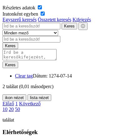
Részletes adatok
Iratonként egyben
Egyszerű keresés
Összetett keresés
Kifejezés
Keres
ⓘ
Keres
Keres
Clear tag
Dátum: 1274-07-14
2 találat
(0,01 másodperc)
ikon nézet
lista nézet
Előző
1
Következő
10
20
50
találat
Elérhetőségek