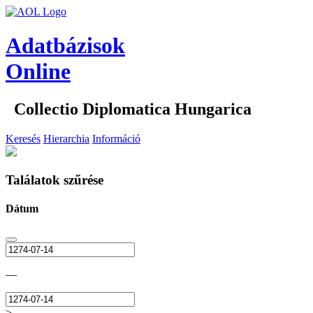
Adatbázisok
Online
Collectio Diplomatica Hungarica
Keresés
Hierarchia
Információ
Találatok szűrése
Dátum
—
>