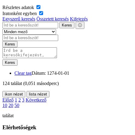
Részletes adatok
Iratonként egyben
Egyszerű keresés
Összetett keresés
Kifejezés
Keres
ⓘ
Keres
Keres
Clear tag
Dátum: 1274-01-01
124 találat
(0,051 másodperc)
ikon nézet
lista nézet
Előző
1
2
3
Következő
10
20
50
találat
Elérhetőségek