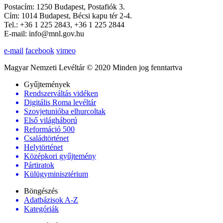
Postacím: 1250 Budapest, Postafiók 3.
Cím: 1014 Budapest, Bécsi kapu tér 2-4.
Tel.: +36 1 225 2843, +36 1 225 2844
E-mail: info@mnl.gov.hu
e-mail
facebook
vimeo
Magyar Nemzeti Levéltár © 2020 Minden jog fenntartva
Gyűjtemények
Rendszerváltás vidéken
Digitális Roma levéltár
Szovjetunióba elhurcoltak
Első világháború
Reformáció 500
Családtörténet
Helytörténet
Középkori gyűjtemény
Pártiratok
Külügyminisztérium
Böngészés
Adatbázisok A-Z
Kategóriák