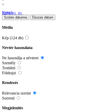
<
Napok
1274. 01. 01.
Szűrés dátumra
Összes dátum
Média
Kép (124 db)
Névtér használata
Ne használja a névteret
Személy
Testületi
Földrajzi
Rendezés
Relevancia szerint
Sorrend
Megjelenítés