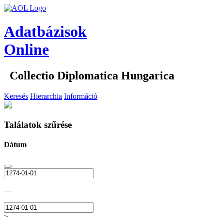
Adatbázisok
Online
Collectio Diplomatica Hungarica
Keresés
Hierarchia
Információ
Találatok szűrése
Dátum
—
>