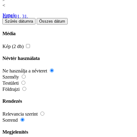
<
Napok
1274. 01. 31.
Szűrés dátumra
Összes dátum
Média
Kép (2 db)
Névtér használata
Ne használja a névteret
Személy
Testületi
Földrajzi
Rendezés
Relevancia szerint
Sorrend
Megjelenítés