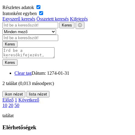
Részletes adatok
Iratonként egyben
Egyszerű keresés
Összetett keresés
Kifejezés
Keres
ⓘ
Keres
Keres
Clear tag
Dátum: 1274-01-31
2 találat
(0,013 másodperc)
ikon nézet
lista nézet
Előző
1
Következő
10
20
50
találat
Elérhetőségek