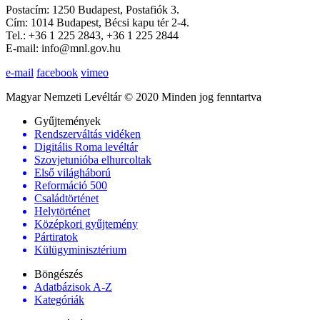
Postacím: 1250 Budapest, Postafiók 3.
Cím: 1014 Budapest, Bécsi kapu tér 2-4.
Tel.: +36 1 225 2843, +36 1 225 2844
E-mail: info@mnl.gov.hu
e-mail
facebook
vimeo
Magyar Nemzeti Levéltár © 2020 Minden jog fenntartva
Gyűjtemények
Rendszerváltás vidéken
Digitális Roma levéltár
Szovjetunióba elhurcoltak
Első világháború
Reformáció 500
Családtörténet
Helytörténet
Középkori gyűjtemény
Pártiratok
Külügyminisztérium
Böngészés
Adatbázisok A-Z
Kategóriák