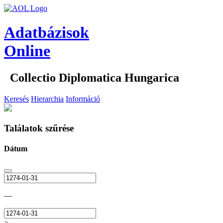
Adatbázisok
Online
Collectio Diplomatica Hungarica
Keresés
Hierarchia
Információ
Találatok szűrése
Dátum
—
>