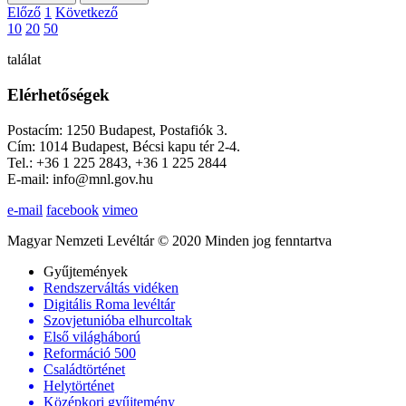
Előző
1
Következő
10
20
50
találat
Elérhetőségek
Postacím: 1250 Budapest, Postafiók 3.
Cím: 1014 Budapest, Bécsi kapu tér 2-4.
Tel.: +36 1 225 2843, +36 1 225 2844
E-mail: info@mnl.gov.hu
e-mail
facebook
vimeo
Magyar Nemzeti Levéltár © 2020 Minden jog fenntartva
Gyűjtemények
Rendszerváltás vidéken
Digitális Roma levéltár
Szovjetunióba elhurcoltak
Első világháború
Reformáció 500
Családtörténet
Helytörténet
Középkori gyűjtemény