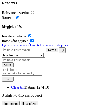
Rendezés
Relevancia szerint
Sorrend
Megjelenítés
Részletes adatok
Iratonként egyben
Egyszerű keresés
Összetett keresés
Kifejezés
Keres
ⓘ
Keres
Keres
Clear tag
Dátum: 1274-10
3 találat
(0,015 másodperc)
ikon nézet
lista nézet