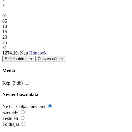
<
01
05
10
15
20
25
31
1274.10.
Nap
Hónapok
Szűrés dátumra
Összes dátum
Média
Kép (3 db)
Névtér használata
Ne használja a névteret
Személy
Testületi
Földrajzi