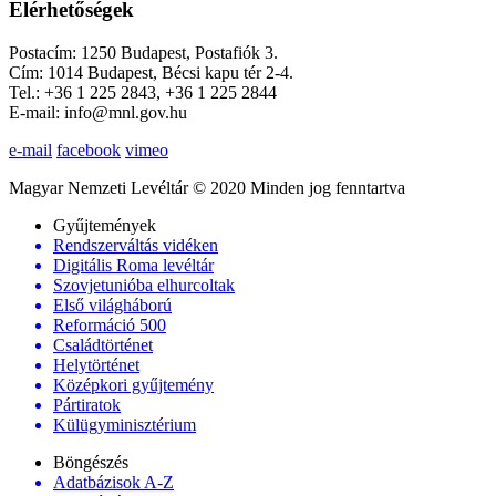
Elérhetőségek
Postacím: 1250 Budapest, Postafiók 3.
Cím: 1014 Budapest, Bécsi kapu tér 2-4.
Tel.: +36 1 225 2843, +36 1 225 2844
E-mail: info@mnl.gov.hu
e-mail
facebook
vimeo
Magyar Nemzeti Levéltár © 2020 Minden jog fenntartva
Gyűjtemények
Rendszerváltás vidéken
Digitális Roma levéltár
Szovjetunióba elhurcoltak
Első világháború
Reformáció 500
Családtörténet
Helytörténet
Középkori gyűjtemény
Pártiratok
Külügyminisztérium
Böngészés
Adatbázisok A-Z