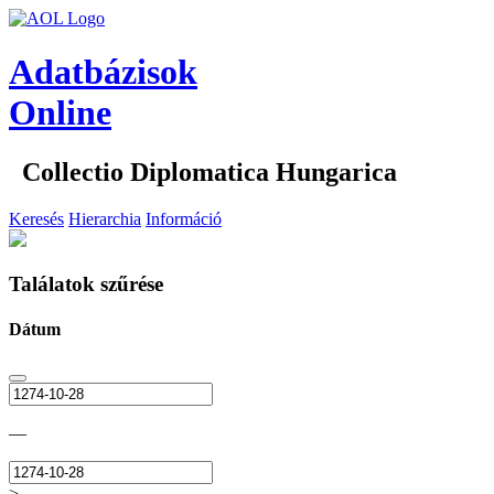
Adatbázisok
Online
Collectio Diplomatica Hungarica
Keresés
Hierarchia
Információ
Találatok szűrése
Dátum
—
>