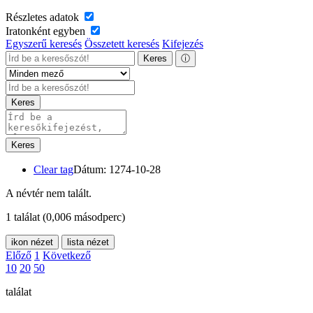
Részletes adatok
Iratonként egyben
Egyszerű keresés
Összetett keresés
Kifejezés
Keres
ⓘ
Keres
Keres
Clear tag
Dátum: 1274-10-28
A névtér nem talált.
1 találat
(0,006 másodperc)
ikon nézet
lista nézet
Előző
1
Következő
10
20
50
találat