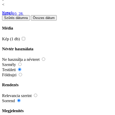
<
Napok
1274. 10. 28.
Szűrés dátumra
Összes dátum
Média
Kép (1 db)
Névtér használata
Ne használja a névteret
Személy
Testületi
Földrajzi
Rendezés
Relevancia szerint
Sorrend
Megjelenítés