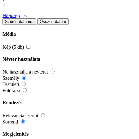
<
Napok
1275. 09. 27.
Szűrés dátumra
Összes dátum
Média
Kép (5 db)
Névtér használata
Ne használja a névteret
Személy
Testületi
Földrajzi
Rendezés
Relevancia szerint
Sorrend
Megjelenítés