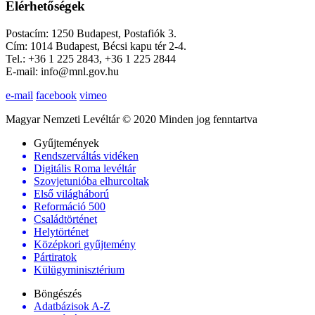
Elérhetőségek
Postacím: 1250 Budapest, Postafiók 3.
Cím: 1014 Budapest, Bécsi kapu tér 2-4.
Tel.: +36 1 225 2843, +36 1 225 2844
E-mail: info@mnl.gov.hu
e-mail
facebook
vimeo
Magyar Nemzeti Levéltár © 2020 Minden jog fenntartva
Gyűjtemények
Rendszerváltás vidéken
Digitális Roma levéltár
Szovjetunióba elhurcoltak
Első világháború
Reformáció 500
Családtörténet
Helytörténet
Középkori gyűjtemény
Pártiratok
Külügyminisztérium
Böngészés
Adatbázisok A-Z