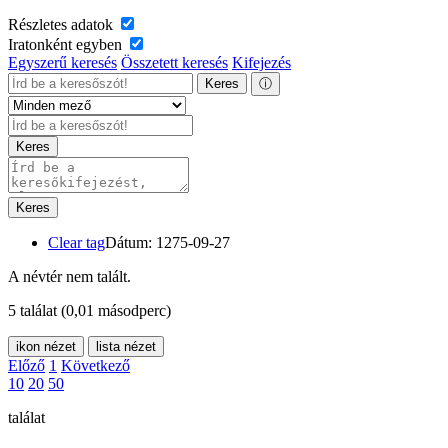
Részletes adatok
Iratonként egyben
Egyszerű keresés
Összetett keresés
Kifejezés
Keres
ⓘ
Keres
Keres
Clear tag
Dátum: 1275-09-27
A névtér nem talált.
5 találat
(0,01 másodperc)
ikon nézet
lista nézet
Előző
1
Következő
10
20
50
találat