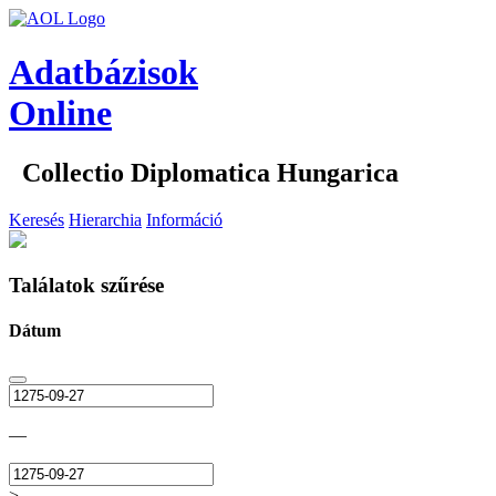
Adatbázisok
Online
Collectio Diplomatica Hungarica
Keresés
Hierarchia
Információ
Találatok szűrése
Dátum
—
>