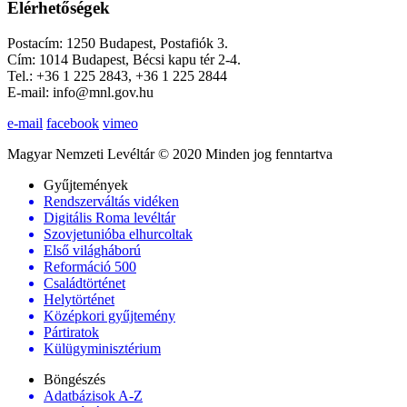
Elérhetőségek
Postacím: 1250 Budapest, Postafiók 3.
Cím: 1014 Budapest, Bécsi kapu tér 2-4.
Tel.: +36 1 225 2843, +36 1 225 2844
E-mail: info@mnl.gov.hu
e-mail
facebook
vimeo
Magyar Nemzeti Levéltár © 2020 Minden jog fenntartva
Gyűjtemények
Rendszerváltás vidéken
Digitális Roma levéltár
Szovjetunióba elhurcoltak
Első világháború
Reformáció 500
Családtörténet
Helytörténet
Középkori gyűjtemény
Pártiratok
Külügyminisztérium
Böngészés
Adatbázisok A-Z