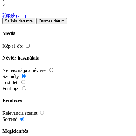
<
Napok
1272. 07. 11.
Szűrés dátumra
Összes dátum
Média
Kép (1 db)
Névtér használata
Ne használja a névteret
Személy
Testületi
Földrajzi
Rendezés
Relevancia szerint
Sorrend
Megjelenítés