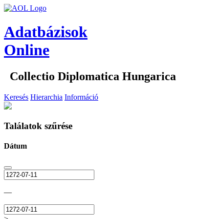
Adatbázisok
Online
Collectio Diplomatica Hungarica
Keresés
Hierarchia
Információ
Találatok szűrése
Dátum
—
>