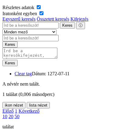
Részletes adatok
Iratonként egyben
Egyszerű keresés
Összetett keresés
Kifejezés
Keres
ⓘ
Keres
Keres
Clear tag
Dátum: 1272-07-11
A névtér nem talált.
1 találat
(0,006 másodperc)
ikon nézet
lista nézet
Előző
1
Következő
10
20
50
találat