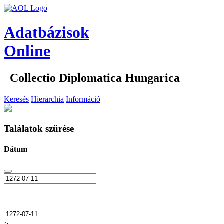
Adatbázisok
Online
Collectio Diplomatica Hungarica
Keresés
Hierarchia
Információ
Találatok szűrése
Dátum
—
>