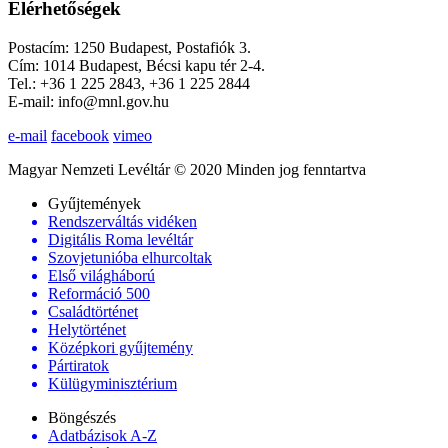
Elérhetőségek
Postacím: 1250 Budapest, Postafiók 3.
Cím: 1014 Budapest, Bécsi kapu tér 2-4.
Tel.: +36 1 225 2843, +36 1 225 2844
E-mail: info@mnl.gov.hu
e-mail
facebook
vimeo
Magyar Nemzeti Levéltár © 2020 Minden jog fenntartva
Gyűjtemények
Rendszerváltás vidéken
Digitális Roma levéltár
Szovjetunióba elhurcoltak
Első világháború
Reformáció 500
Családtörténet
Helytörténet
Középkori gyűjtemény
Pártiratok
Külügyminisztérium
Böngészés
Adatbázisok A-Z