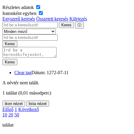
Részletes adatok
Iratonként egyben
Egyszerű keresés
Összetett keresés
Kifejezés
Keres
ⓘ
Keres
Keres
Clear tag
Dátum: 1272-07-11
A névtér nem talált.
1 találat
(0,01 másodperc)
ikon nézet
lista nézet
Előző
1
Következő
10
20
50
találat