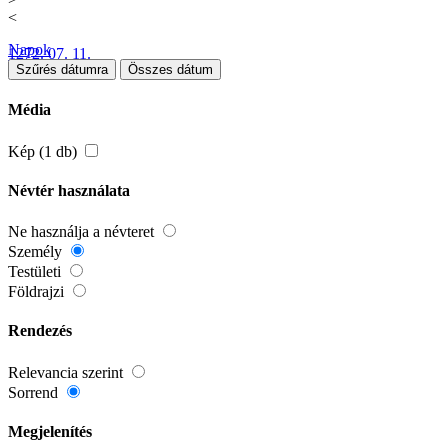
<
Napok
1272. 07. 11.
Szűrés dátumra
Összes dátum
Média
Kép (1 db)
Névtér használata
Ne használja a névteret
Személy
Testületi
Földrajzi
Rendezés
Relevancia szerint
Sorrend
Megjelenítés