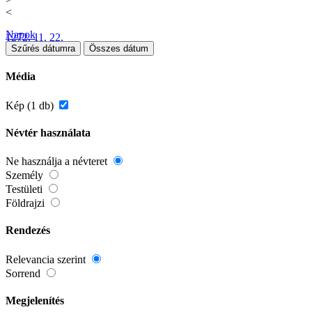
<
Napok
1272. 11. 22.
Szűrés dátumra
Összes dátum
Média
Kép (1 db)
Névtér használata
Ne használja a névteret
Személy
Testületi
Földrajzi
Rendezés
Relevancia szerint
Sorrend
Megjelenítés