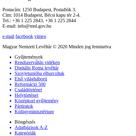
Postacím: 1250 Budapest, Postafiók 3.
Cím: 1014 Budapest, Bécsi kapu tér 2-4.
Tel.: +36 1 225 2843, +36 1 225 2844
E-mail: info@mnl.gov.hu
e-mail
facebook
vimeo
Magyar Nemzeti Levéltár © 2020 Minden jog fenntartva
Gyűjtemények
Rendszerváltás vidéken
Digitális Roma levéltár
Szovjetunióba elhurcoltak
Első világháború
Reformáció 500
Családtörténet
Helytörténet
Középkori gyűjtemény
Pártiratok
Külügyminisztérium
Böngészés
Adatbázisok A-Z
Kategóriák