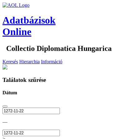
Adatbázisok
Online
Collectio Diplomatica Hungarica
Keresés
Hierarchia
Információ
Találatok szűrése
Dátum
—
>