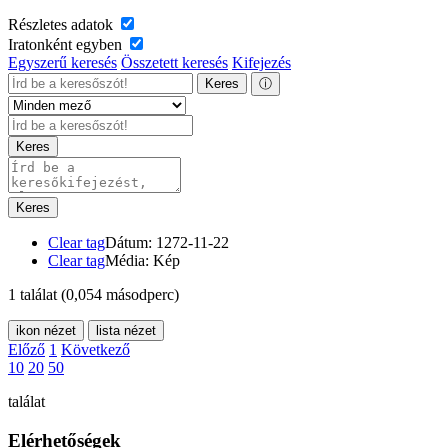
Részletes adatok
Iratonként egyben
Egyszerű keresés
Összetett keresés
Kifejezés
Keres
ⓘ
Keres
Keres
Clear tag
Dátum: 1272-11-22
Clear tag
Média: Kép
1 találat
(0,054 másodperc)
ikon nézet
lista nézet
Előző
1
Következő
10
20
50
találat
Elérhetőségek