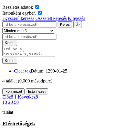
Részletes adatok
Iratonként egyben
Egyszerű keresés
Összetett keresés
Kifejezés
Keres
ⓘ
Keres
Keres
Clear tag
Dátum: 1299-01-25
4 találat
(0,009 másodperc)
ikon nézet
lista nézet
Előző
1
Következő
10
20
50
találat
Elérhetőségek