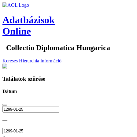
Adatbázisok
Online
Collectio Diplomatica Hungarica
Keresés
Hierarchia
Információ
Találatok szűrése
Dátum
—
>