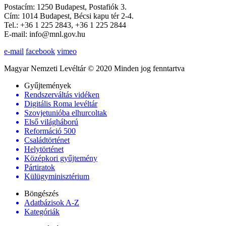
Postacím: 1250 Budapest, Postafiók 3.
Cím: 1014 Budapest, Bécsi kapu tér 2-4.
Tel.: +36 1 225 2843, +36 1 225 2844
E-mail: info@mnl.gov.hu
e-mail
facebook
vimeo
Magyar Nemzeti Levéltár © 2020 Minden jog fenntartva
Gyűjtemények
Rendszerváltás vidéken
Digitális Roma levéltár
Szovjetunióba elhurcoltak
Első világháború
Reformáció 500
Családtörténet
Helytörténet
Középkori gyűjtemény
Pártiratok
Külügyminisztérium
Böngészés
Adatbázisok A-Z
Kategóriák