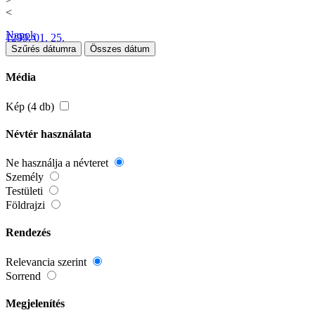
<
Napok
1299. 01. 25.
Szűrés dátumra
Összes dátum
Média
Kép (4 db)
Névtér használata
Ne használja a névteret
Személy
Testületi
Földrajzi
Rendezés
Relevancia szerint
Sorrend
Megjelenítés