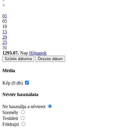
<
01
05
10
15
20
25
31
1293.07.
Nap
Hónapok
Szűrés dátumra
Összes dátum
Média
Kép (9 db)
Névtér használata
Ne használja a névteret
Személy
Testületi
Földrajzi