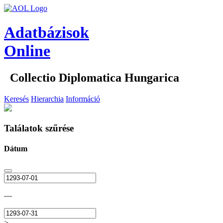
Adatbázisok
Online
Collectio Diplomatica Hungarica
Keresés
Hierarchia
Információ
Találatok szűrése
Dátum
—
>