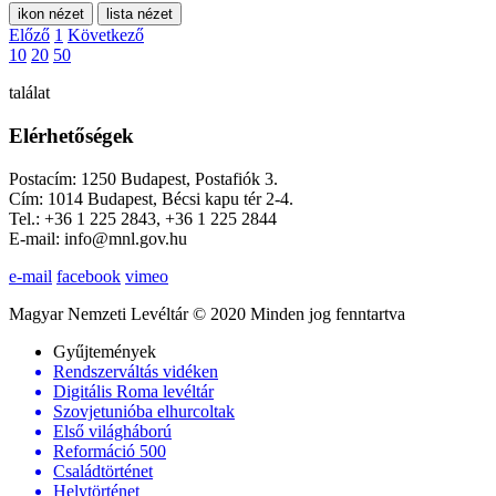
ikon nézet
lista nézet
Előző
1
Következő
10
20
50
találat
Elérhetőségek
Postacím: 1250 Budapest, Postafiók 3.
Cím: 1014 Budapest, Bécsi kapu tér 2-4.
Tel.: +36 1 225 2843, +36 1 225 2844
E-mail: info@mnl.gov.hu
e-mail
facebook
vimeo
Magyar Nemzeti Levéltár © 2020 Minden jog fenntartva
Gyűjtemények
Rendszerváltás vidéken
Digitális Roma levéltár
Szovjetunióba elhurcoltak
Első világháború
Reformáció 500
Családtörténet
Helytörténet