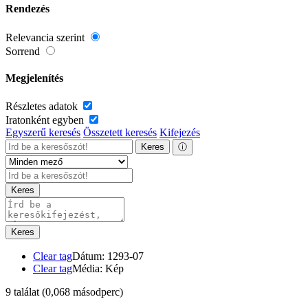
Rendezés
Relevancia szerint
Sorrend
Megjelenítés
Részletes adatok
Iratonként egyben
Egyszerű keresés
Összetett keresés
Kifejezés
Keres
ⓘ
Keres
Keres
Clear tag
Dátum: 1293-07
Clear tag
Média: Kép
9 találat
(0,068 másodperc)