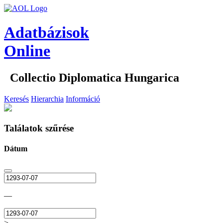
Adatbázisok
Online
Collectio Diplomatica Hungarica
Keresés
Hierarchia
Információ
Találatok szűrése
Dátum
—
>