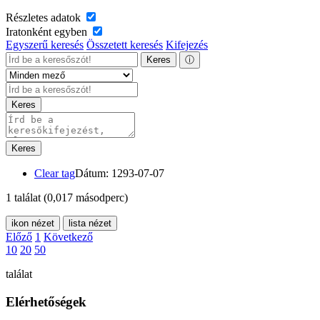
Részletes adatok
Iratonként egyben
Egyszerű keresés
Összetett keresés
Kifejezés
Keres
ⓘ
Keres
Keres
Clear tag
Dátum: 1293-07-07
1 találat
(0,017 másodperc)
ikon nézet
lista nézet
Előző
1
Következő
10
20
50
találat
Elérhetőségek