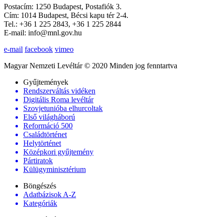
Postacím: 1250 Budapest, Postafiók 3.
Cím: 1014 Budapest, Bécsi kapu tér 2-4.
Tel.: +36 1 225 2843, +36 1 225 2844
E-mail: info@mnl.gov.hu
e-mail
facebook
vimeo
Magyar Nemzeti Levéltár © 2020 Minden jog fenntartva
Gyűjtemények
Rendszerváltás vidéken
Digitális Roma levéltár
Szovjetunióba elhurcoltak
Első világháború
Reformáció 500
Családtörténet
Helytörténet
Középkori gyűjtemény
Pártiratok
Külügyminisztérium
Böngészés
Adatbázisok A-Z
Kategóriák