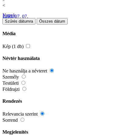
<
Napok
1293. 07. 07.
Szűrés dátumra
Összes dátum
Média
Kép (1 db)
Névtér használata
Ne használja a névteret
Személy
Testületi
Földrajzi
Rendezés
Relevancia szerint
Sorrend
Megjelenítés