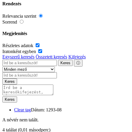
Rendezés
Relevancia szerint
Sorrend
Megjelenítés
Részletes adatok
Iratonként egyben
Egyszerű keresés
Összetett keresés
Kifejezés
Keres
ⓘ
Keres
Keres
Clear tag
Dátum: 1293-08
A névtér nem talált.
4 találat
(0,01 másodperc)