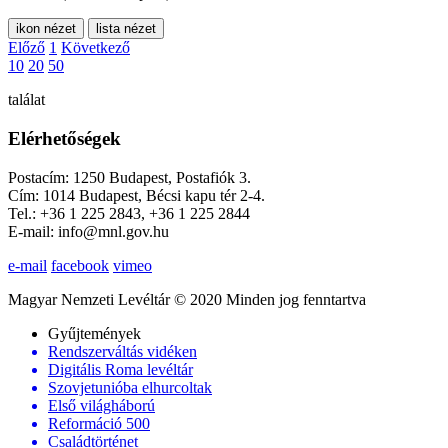
ikon nézet
lista nézet
Előző
1
Következő
10
20
50
találat
Elérhetőségek
Postacím: 1250 Budapest, Postafiók 3.
Cím: 1014 Budapest, Bécsi kapu tér 2-4.
Tel.: +36 1 225 2843, +36 1 225 2844
E-mail: info@mnl.gov.hu
e-mail
facebook
vimeo
Magyar Nemzeti Levéltár © 2020 Minden jog fenntartva
Gyűjtemények
Rendszerváltás vidéken
Digitális Roma levéltár
Szovjetunióba elhurcoltak
Első világháború
Reformáció 500
Családtörténet