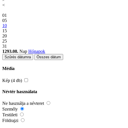
<
01
05
10
15
20
25
31
1293.08.
Nap
Hónapok
Szűrés dátumra
Összes dátum
Média
Kép (4 db)
Névtér használata
Ne használja a névteret
Személy
Testületi
Földrajzi