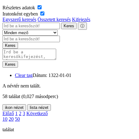
Részletes adatok
Iratonként egyben
Egyszerű keresés
Összetett keresés
Kifejezés
Keres
ⓘ
Keres
Keres
Clear tag
Dátum: 1322-01-01
A névtér nem talált.
58 találat
(0,027 másodperc)
ikon nézet
lista nézet
Előző
1
2
3
Következő
10
20
50
találat