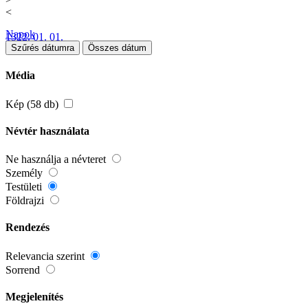
<
Napok
1322. 01. 01.
Szűrés dátumra
Összes dátum
Média
Kép (58 db)
Névtér használata
Ne használja a névteret
Személy
Testületi
Földrajzi
Rendezés
Relevancia szerint
Sorrend
Megjelenítés