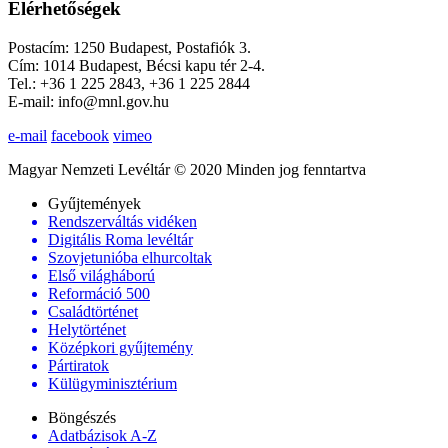
Elérhetőségek
Postacím: 1250 Budapest, Postafiók 3.
Cím: 1014 Budapest, Bécsi kapu tér 2-4.
Tel.: +36 1 225 2843, +36 1 225 2844
E-mail: info@mnl.gov.hu
e-mail
facebook
vimeo
Magyar Nemzeti Levéltár © 2020 Minden jog fenntartva
Gyűjtemények
Rendszerváltás vidéken
Digitális Roma levéltár
Szovjetunióba elhurcoltak
Első világháború
Reformáció 500
Családtörténet
Helytörténet
Középkori gyűjtemény
Pártiratok
Külügyminisztérium
Böngészés
Adatbázisok A-Z