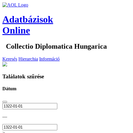
Adatbázisok
Online
Collectio Diplomatica Hungarica
Keresés
Hierarchia
Információ
Találatok szűrése
Dátum
—
>