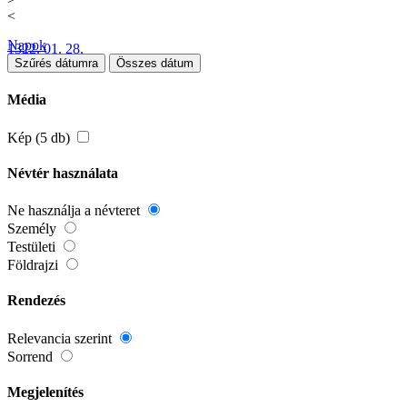
<
Napok
1322. 01. 28.
Szűrés dátumra
Összes dátum
Média
Kép (5 db)
Névtér használata
Ne használja a névteret
Személy
Testületi
Földrajzi
Rendezés
Relevancia szerint
Sorrend
Megjelenítés