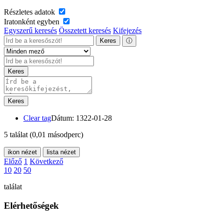
Részletes adatok
Iratonként egyben
Egyszerű keresés
Összetett keresés
Kifejezés
Keres
ⓘ
Keres
Keres
Clear tag
Dátum: 1322-01-28
5 találat
(0,01 másodperc)
ikon nézet
lista nézet
Előző
1
Következő
10
20
50
találat
Elérhetőségek