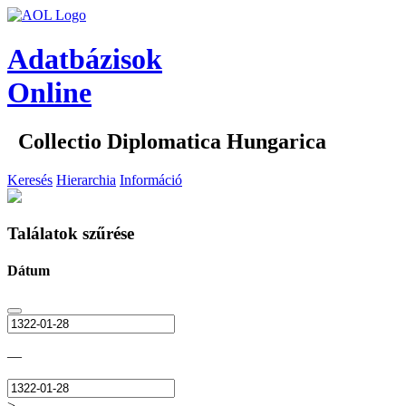
Adatbázisok
Online
Collectio Diplomatica Hungarica
Keresés
Hierarchia
Információ
Találatok szűrése
Dátum
—
>