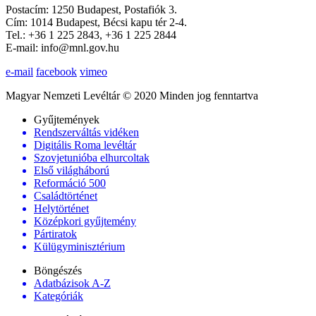
Postacím: 1250 Budapest, Postafiók 3.
Cím: 1014 Budapest, Bécsi kapu tér 2-4.
Tel.: +36 1 225 2843, +36 1 225 2844
E-mail: info@mnl.gov.hu
e-mail
facebook
vimeo
Magyar Nemzeti Levéltár © 2020 Minden jog fenntartva
Gyűjtemények
Rendszerváltás vidéken
Digitális Roma levéltár
Szovjetunióba elhurcoltak
Első világháború
Reformáció 500
Családtörténet
Helytörténet
Középkori gyűjtemény
Pártiratok
Külügyminisztérium
Böngészés
Adatbázisok A-Z
Kategóriák