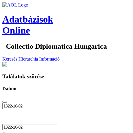
Adatbázisok
Online
Collectio Diplomatica Hungarica
Keresés
Hierarchia
Információ
Találatok szűrése
Dátum
—
>