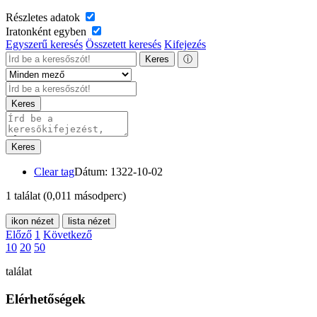
Részletes adatok
Iratonként egyben
Egyszerű keresés
Összetett keresés
Kifejezés
Keres
ⓘ
Keres
Keres
Clear tag
Dátum: 1322-10-02
1 találat
(0,011 másodperc)
ikon nézet
lista nézet
Előző
1
Következő
10
20
50
találat
Elérhetőségek