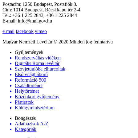
Postacím: 1250 Budapest, Postafiók 3.
Cím: 1014 Budapest, Bécsi kapu tér 2-4.
Tel.: +36 1 225 2843, +36 1 225 2844
E-mail: info@mnl.gov.hu
e-mail
facebook
vimeo
Magyar Nemzeti Levéltár © 2020 Minden jog fenntartva
Gyűjtemények
Rendszerváltás vidéken
Digitális Roma levéltár
Szovjetunióba elhurcoltak
Első világháború
Reformáció 500
Családtörténet
Helytörténet
Középkori gyűjtemény
Pártiratok
Külügyminisztérium
Böngészés
Adatbázisok A-Z
Kategóriák