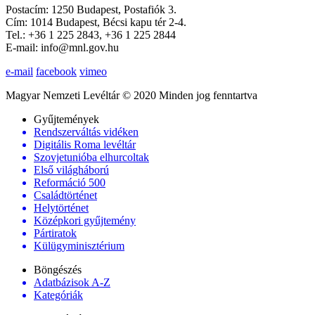
Postacím: 1250 Budapest, Postafiók 3.
Cím: 1014 Budapest, Bécsi kapu tér 2-4.
Tel.: +36 1 225 2843, +36 1 225 2844
E-mail: info@mnl.gov.hu
e-mail
facebook
vimeo
Magyar Nemzeti Levéltár © 2020 Minden jog fenntartva
Gyűjtemények
Rendszerváltás vidéken
Digitális Roma levéltár
Szovjetunióba elhurcoltak
Első világháború
Reformáció 500
Családtörténet
Helytörténet
Középkori gyűjtemény
Pártiratok
Külügyminisztérium
Böngészés
Adatbázisok A-Z
Kategóriák