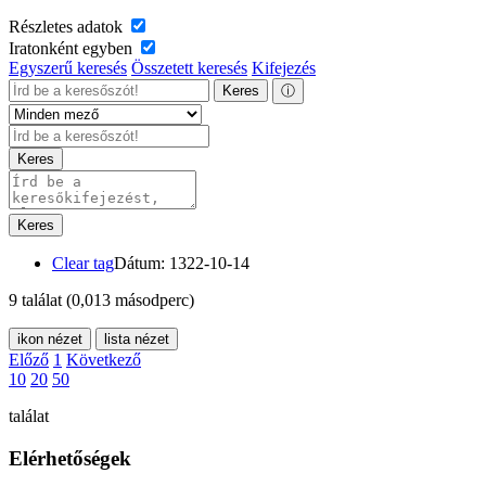
Részletes adatok
Iratonként egyben
Egyszerű keresés
Összetett keresés
Kifejezés
Keres
ⓘ
Keres
Keres
Clear tag
Dátum: 1322-10-14
9 találat
(0,013 másodperc)
ikon nézet
lista nézet
Előző
1
Következő
10
20
50
találat
Elérhetőségek