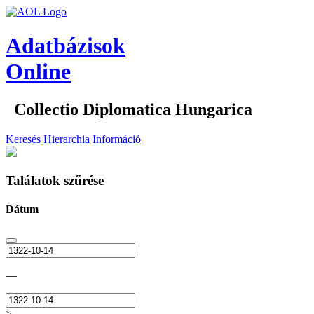
Adatbázisok
Online
Collectio Diplomatica Hungarica
Keresés
Hierarchia
Információ
Találatok szűrése
Dátum
—
>