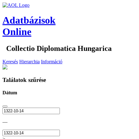
Adatbázisok
Online
Collectio Diplomatica Hungarica
Keresés
Hierarchia
Információ
Találatok szűrése
Dátum
—
>