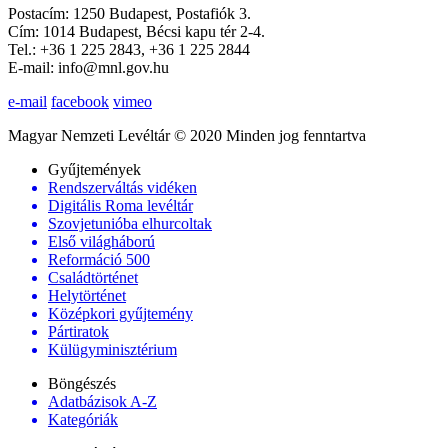
Postacím: 1250 Budapest, Postafiók 3.
Cím: 1014 Budapest, Bécsi kapu tér 2-4.
Tel.: +36 1 225 2843, +36 1 225 2844
E-mail: info@mnl.gov.hu
e-mail
facebook
vimeo
Magyar Nemzeti Levéltár © 2020 Minden jog fenntartva
Gyűjtemények
Rendszerváltás vidéken
Digitális Roma levéltár
Szovjetunióba elhurcoltak
Első világháború
Reformáció 500
Családtörténet
Helytörténet
Középkori gyűjtemény
Pártiratok
Külügyminisztérium
Böngészés
Adatbázisok A-Z
Kategóriák