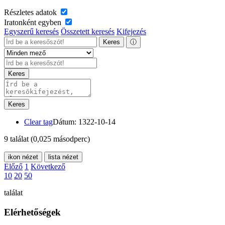
Részletes adatok
Iratonként egyben
Egyszerű keresés
Összetett keresés
Kifejezés
Keres
ⓘ
Keres
Keres
Clear tag
Dátum: 1322-10-14
9 találat
(0,025 másodperc)
ikon nézet
lista nézet
Előző
1
Következő
10
20
50
találat
Elérhetőségek