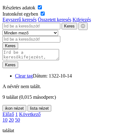
Részletes adatok
Iratonként egyben
Egyszerű keresés
Összetett keresés
Kifejezés
Keres
ⓘ
Keres
Keres
Clear tag
Dátum: 1322-10-14
A névtér nem talált.
9 találat
(0,015 másodperc)
ikon nézet
lista nézet
Előző
1
Következő
10
20
50
találat