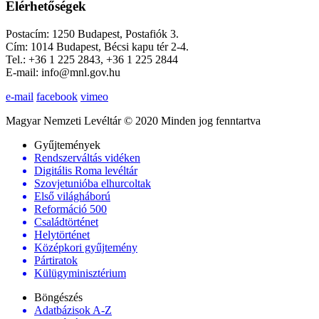
Elérhetőségek
Postacím: 1250 Budapest, Postafiók 3.
Cím: 1014 Budapest, Bécsi kapu tér 2-4.
Tel.: +36 1 225 2843, +36 1 225 2844
E-mail: info@mnl.gov.hu
e-mail
facebook
vimeo
Magyar Nemzeti Levéltár © 2020 Minden jog fenntartva
Gyűjtemények
Rendszerváltás vidéken
Digitális Roma levéltár
Szovjetunióba elhurcoltak
Első világháború
Reformáció 500
Családtörténet
Helytörténet
Középkori gyűjtemény
Pártiratok
Külügyminisztérium
Böngészés
Adatbázisok A-Z