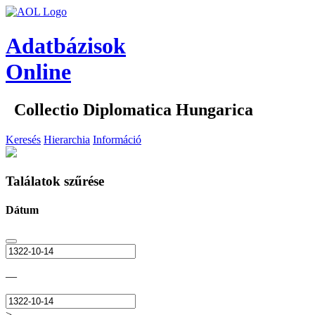
Adatbázisok
Online
Collectio Diplomatica Hungarica
Keresés
Hierarchia
Információ
Találatok szűrése
Dátum
—
>