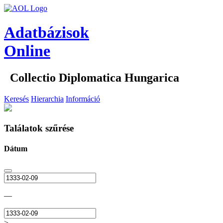
Adatbázisok
Online
Collectio Diplomatica Hungarica
Keresés
Hierarchia
Információ
Találatok szűrése
Dátum
—
>