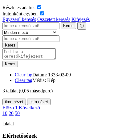
Részletes adatok
Iratonként egyben
Egyszerű keresés
Összetett keresés
Kifejezés
Keres
ⓘ
Keres
Keres
Clear tag
Dátum: 1333-02-09
Clear tag
Média: Kép
3 találat
(0,05 másodperc)
ikon nézet
lista nézet
Előző
1
Következő
10
20
50
találat
Elérhetőségek