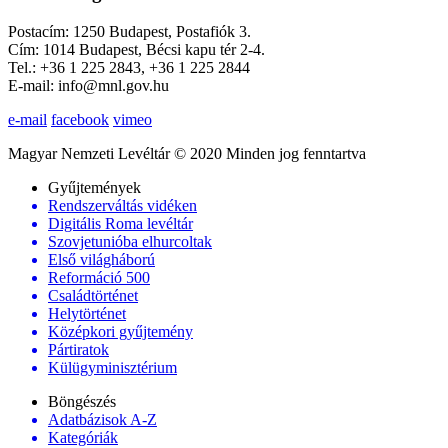
Postacím: 1250 Budapest, Postafiók 3.
Cím: 1014 Budapest, Bécsi kapu tér 2-4.
Tel.: +36 1 225 2843, +36 1 225 2844
E-mail: info@mnl.gov.hu
e-mail
facebook
vimeo
Magyar Nemzeti Levéltár © 2020 Minden jog fenntartva
Gyűjtemények
Rendszerváltás vidéken
Digitális Roma levéltár
Szovjetunióba elhurcoltak
Első világháború
Reformáció 500
Családtörténet
Helytörténet
Középkori gyűjtemény
Pártiratok
Külügyminisztérium
Böngészés
Adatbázisok A-Z
Kategóriák