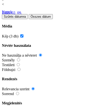
<
Napok
1333. 02. 09.
Szűrés dátumra
Összes dátum
Média
Kép (3 db)
Névtér használata
Ne használja a névteret
Személy
Testületi
Földrajzi
Rendezés
Relevancia szerint
Sorrend
Megjelenítés