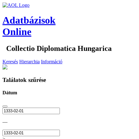
Adatbázisok
Online
Collectio Diplomatica Hungarica
Keresés
Hierarchia
Információ
Találatok szűrése
Dátum
—
>