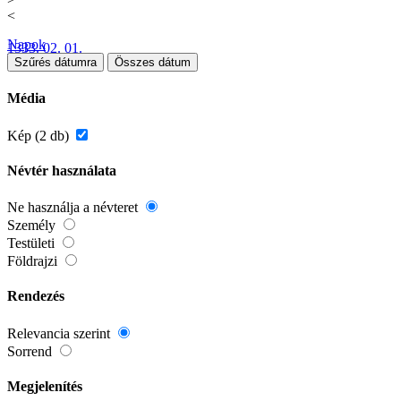
<
Napok
1333. 02. 01.
Szűrés dátumra
Összes dátum
Média
Kép (2 db)
Névtér használata
Ne használja a névteret
Személy
Testületi
Földrajzi
Rendezés
Relevancia szerint
Sorrend
Megjelenítés