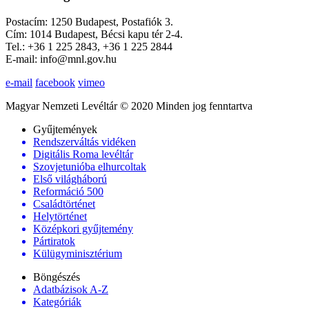
Postacím: 1250 Budapest, Postafiók 3.
Cím: 1014 Budapest, Bécsi kapu tér 2-4.
Tel.: +36 1 225 2843, +36 1 225 2844
E-mail: info@mnl.gov.hu
e-mail
facebook
vimeo
Magyar Nemzeti Levéltár © 2020 Minden jog fenntartva
Gyűjtemények
Rendszerváltás vidéken
Digitális Roma levéltár
Szovjetunióba elhurcoltak
Első világháború
Reformáció 500
Családtörténet
Helytörténet
Középkori gyűjtemény
Pártiratok
Külügyminisztérium
Böngészés
Adatbázisok A-Z
Kategóriák