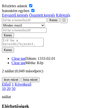
Részletes adatok
Iratonként egyben
Egyszerű keresés
Összetett keresés
Kifejezés
Keres
ⓘ
Keres
Keres
Clear tag
Dátum: 1333-02-01
Clear tag
Média: Kép
2 találat
(0,049 másodperc)
ikon nézet
lista nézet
Előző
1
Következő
10
20
50
találat
Elérhetőségek