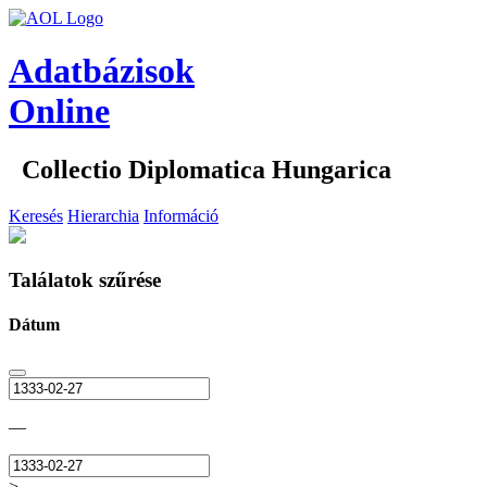
Adatbázisok
Online
Collectio Diplomatica Hungarica
Keresés
Hierarchia
Információ
Találatok szűrése
Dátum
—
>