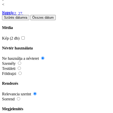
<
Napok
1333. 02. 27.
Szűrés dátumra
Összes dátum
Média
Kép (2 db)
Névtér használata
Ne használja a névteret
Személy
Testületi
Földrajzi
Rendezés
Relevancia szerint
Sorrend
Megjelenítés