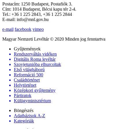
Postacím: 1250 Budapest, Postafiók 3.
Cím: 1014 Budapest, Bécsi kapu tér 2-4.
Tel.: +36 1 225 2843, +36 1 225 2844
E-mail: info@mnl.gov.hu
e-mail
facebook
vimeo
Magyar Nemzeti Levéltár © 2020 Minden jog fenntartva
Gyűjtemények
Rendszerváltás vidéken
Digitális Roma levéltár
Szovjetunióba elhurcoltak
Első világháború
Reformáció 500
Családtörténet
Helytörténet
Középkori gyűjtemény
Pártiratok
Külügyminisztérium
Böngészés
Adatbázisok A-Z
Kategóriák