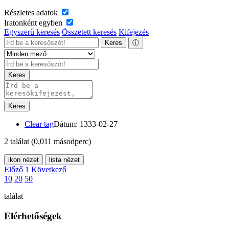
Részletes adatok
Iratonként egyben
Egyszerű keresés
Összetett keresés
Kifejezés
Keres
ⓘ
Keres
Keres
Clear tag
Dátum: 1333-02-27
2 találat
(0,011 másodperc)
ikon nézet
lista nézet
Előző
1
Következő
10
20
50
találat
Elérhetőségek