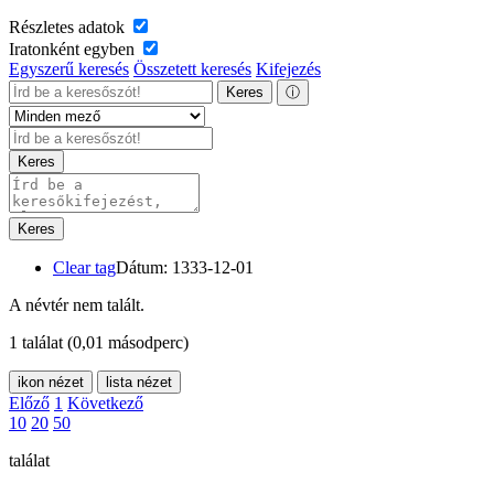
Részletes adatok
Iratonként egyben
Egyszerű keresés
Összetett keresés
Kifejezés
Keres
ⓘ
Keres
Keres
Clear tag
Dátum: 1333-12-01
A névtér nem talált.
1 találat
(0,01 másodperc)
ikon nézet
lista nézet
Előző
1
Következő
10
20
50
találat