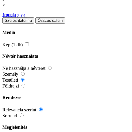
<
Napok
1333. 12. 01.
Szűrés dátumra
Összes dátum
Média
Kép (1 db)
Névtér használata
Ne használja a névteret
Személy
Testületi
Földrajzi
Rendezés
Relevancia szerint
Sorrend
Megjelenítés