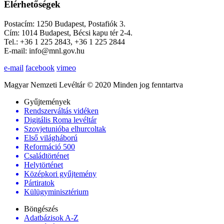
Elérhetőségek
Postacím: 1250 Budapest, Postafiók 3.
Cím: 1014 Budapest, Bécsi kapu tér 2-4.
Tel.: +36 1 225 2843, +36 1 225 2844
E-mail: info@mnl.gov.hu
e-mail
facebook
vimeo
Magyar Nemzeti Levéltár © 2020 Minden jog fenntartva
Gyűjtemények
Rendszerváltás vidéken
Digitális Roma levéltár
Szovjetunióba elhurcoltak
Első világháború
Reformáció 500
Családtörténet
Helytörténet
Középkori gyűjtemény
Pártiratok
Külügyminisztérium
Böngészés
Adatbázisok A-Z