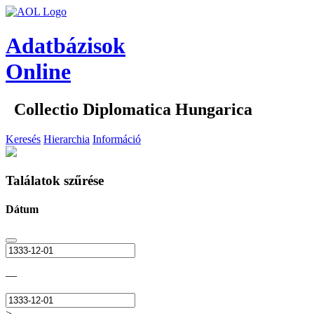
Adatbázisok
Online
Collectio Diplomatica Hungarica
Keresés
Hierarchia
Információ
Találatok szűrése
Dátum
—
>