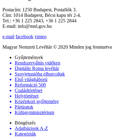
Postacím: 1250 Budapest, Postafiók 3.
Cím: 1014 Budapest, Bécsi kapu tér 2-4.
Tel.: +36 1 225 2843, +36 1 225 2844
E-mail: info@mnl.gov.hu
e-mail
facebook
vimeo
Magyar Nemzeti Levéltár © 2020 Minden jog fenntartva
Gyűjtemények
Rendszerváltás vidéken
Digitális Roma levéltár
Szovjetunióba elhurcoltak
Első világháború
Reformáció 500
Családtörténet
Helytörténet
Középkori gyűjtemény
Pártiratok
Külügyminisztérium
Böngészés
Adatbázisok A-Z
Kategóriák