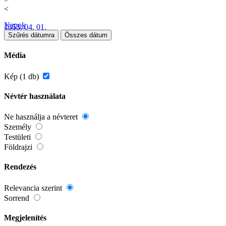
<
Napok
1353. 04. 01.
Szűrés dátumra
Összes dátum
Média
Kép (1 db)
Névtér használata
Ne használja a névteret
Személy
Testületi
Földrajzi
Rendezés
Relevancia szerint
Sorrend
Megjelenítés