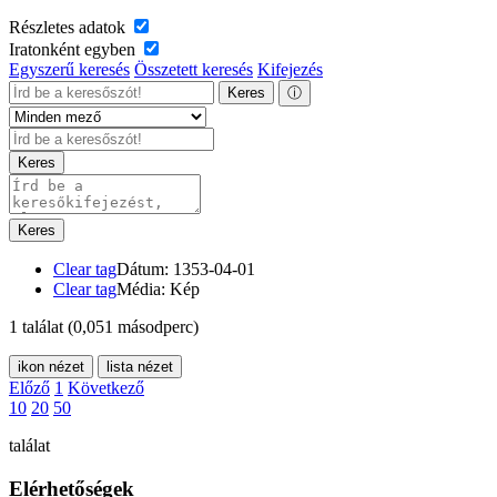
Részletes adatok
Iratonként egyben
Egyszerű keresés
Összetett keresés
Kifejezés
Keres
ⓘ
Keres
Keres
Clear tag
Dátum: 1353-04-01
Clear tag
Média: Kép
1 találat
(0,051 másodperc)
ikon nézet
lista nézet
Előző
1
Következő
10
20
50
találat
Elérhetőségek