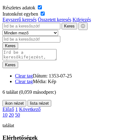
Részletes adatok
Iratonként egyben
Egyszerű keresés
Összetett keresés
Kifejezés
Keres
ⓘ
Keres
Keres
Clear tag
Dátum: 1353-07-25
Clear tag
Média: Kép
6 találat
(0,059 másodperc)
ikon nézet
lista nézet
Előző
1
Következő
10
20
50
találat
Elérhetőségek