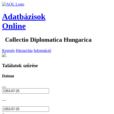
Adatbázisok
Online
Collectio Diplomatica Hungarica
Keresés
Hierarchia
Információ
Találatok szűrése
Dátum
—
>