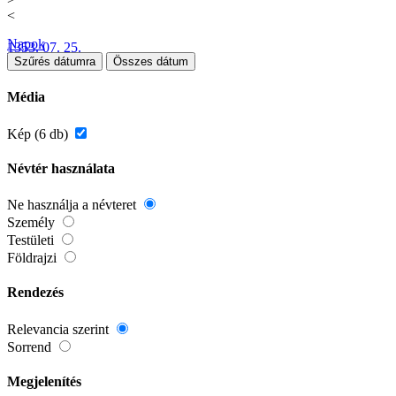
<
Napok
1353. 07. 25.
Szűrés dátumra
Összes dátum
Média
Kép (6 db)
Névtér használata
Ne használja a névteret
Személy
Testületi
Földrajzi
Rendezés
Relevancia szerint
Sorrend
Megjelenítés