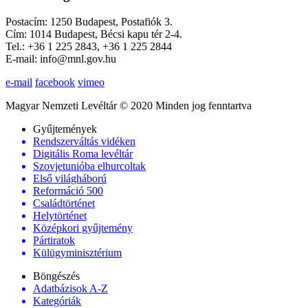
Postacím: 1250 Budapest, Postafiók 3.
Cím: 1014 Budapest, Bécsi kapu tér 2-4.
Tel.: +36 1 225 2843, +36 1 225 2844
E-mail: info@mnl.gov.hu
e-mail
facebook
vimeo
Magyar Nemzeti Levéltár © 2020 Minden jog fenntartva
Gyűjtemények
Rendszerváltás vidéken
Digitális Roma levéltár
Szovjetunióba elhurcoltak
Első világháború
Reformáció 500
Családtörténet
Helytörténet
Középkori gyűjtemény
Pártiratok
Külügyminisztérium
Böngészés
Adatbázisok A-Z
Kategóriák