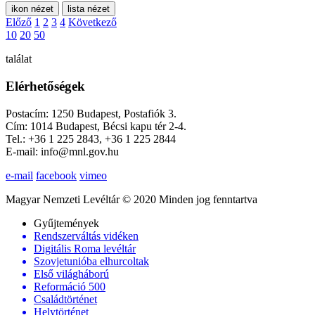
ikon nézet
lista nézet
Előző
1
2
3
4
Következő
10
20
50
találat
Elérhetőségek
Postacím: 1250 Budapest, Postafiók 3.
Cím: 1014 Budapest, Bécsi kapu tér 2-4.
Tel.: +36 1 225 2843, +36 1 225 2844
E-mail: info@mnl.gov.hu
e-mail
facebook
vimeo
Magyar Nemzeti Levéltár © 2020 Minden jog fenntartva
Gyűjtemények
Rendszerváltás vidéken
Digitális Roma levéltár
Szovjetunióba elhurcoltak
Első világháború
Reformáció 500
Családtörténet
Helytörténet