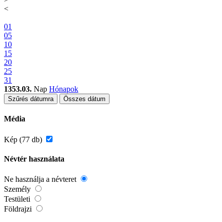
<
01
05
10
15
20
25
31
1353.03.
Nap
Hónapok
Szűrés dátumra
Összes dátum
Média
Kép (77 db)
Névtér használata
Ne használja a névteret
Személy
Testületi
Földrajzi