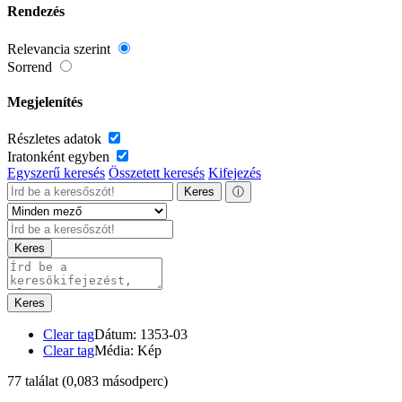
Rendezés
Relevancia szerint
Sorrend
Megjelenítés
Részletes adatok
Iratonként egyben
Egyszerű keresés
Összetett keresés
Kifejezés
Keres
ⓘ
Keres
Keres
Clear tag
Dátum: 1353-03
Clear tag
Média: Kép
77 találat
(0,083 másodperc)