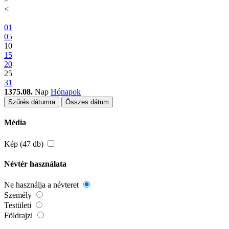
<
01
05
10
15
20
25
31
1375.08.
Nap
Hónapok
Szűrés dátumra
Összes dátum
Média
Kép (47 db)
Névtér használata
Ne használja a névteret
Személy
Testületi
Földrajzi