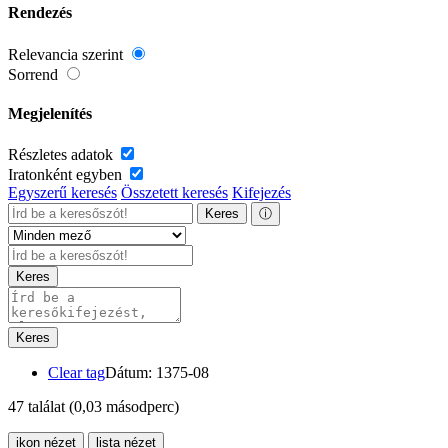
Rendezés
Relevancia szerint
Sorrend
Megjelenítés
Részletes adatok
Iratonként egyben
Egyszerű keresés
Összetett keresés
Kifejezés
Keres
ⓘ
Keres
Keres
Clear tag
Dátum: 1375-08
47 találat
(0,03 másodperc)
ikon nézet
lista nézet