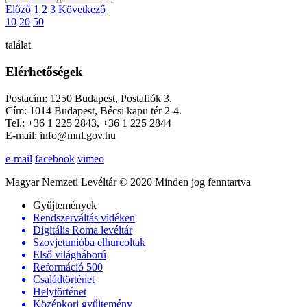
Előző
1
2
3
Következő
10
20
50
találat
Elérhetőségek
Postacím: 1250 Budapest, Postafiók 3.
Cím: 1014 Budapest, Bécsi kapu tér 2-4.
Tel.: +36 1 225 2843, +36 1 225 2844
E-mail: info@mnl.gov.hu
e-mail
facebook
vimeo
Magyar Nemzeti Levéltár © 2020 Minden jog fenntartva
Gyűjtemények
Rendszerváltás vidéken
Digitális Roma levéltár
Szovjetunióba elhurcoltak
Első világháború
Reformáció 500
Családtörténet
Helytörténet
Középkori gyűjtemény