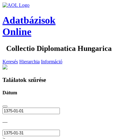
Adatbázisok
Online
Collectio Diplomatica Hungarica
Keresés
Hierarchia
Információ
Találatok szűrése
Dátum
—
>