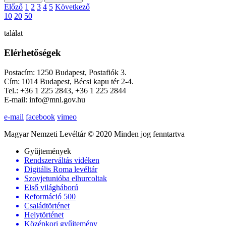
Előző
1
2
3
4
5
Következő
10
20
50
találat
Elérhetőségek
Postacím: 1250 Budapest, Postafiók 3.
Cím: 1014 Budapest, Bécsi kapu tér 2-4.
Tel.: +36 1 225 2843, +36 1 225 2844
E-mail: info@mnl.gov.hu
e-mail
facebook
vimeo
Magyar Nemzeti Levéltár © 2020 Minden jog fenntartva
Gyűjtemények
Rendszerváltás vidéken
Digitális Roma levéltár
Szovjetunióba elhurcoltak
Első világháború
Reformáció 500
Családtörténet
Helytörténet
Középkori gyűjtemény