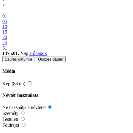
<
01
05
10
15
20
25
31
1375.01.
Nap
Hónapok
Szűrés dátumra
Összes dátum
Média
Kép (88 db)
Névtér használata
Ne használja a névteret
Személy
Testületi
Földrajzi