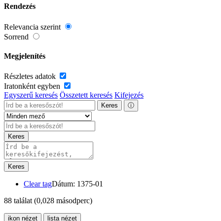
Rendezés
Relevancia szerint
Sorrend
Megjelenítés
Részletes adatok
Iratonként egyben
Egyszerű keresés
Összetett keresés
Kifejezés
Keres
ⓘ
Keres
Keres
Clear tag
Dátum: 1375-01
88 találat
(0,028 másodperc)
ikon nézet
lista nézet