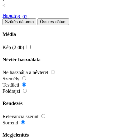
<
Napok
1425. 08. 02.
Szűrés dátumra
Összes dátum
Média
Kép (2 db)
Névtér használata
Ne használja a névteret
Személy
Testületi
Földrajzi
Rendezés
Relevancia szerint
Sorrend
Megjelenítés