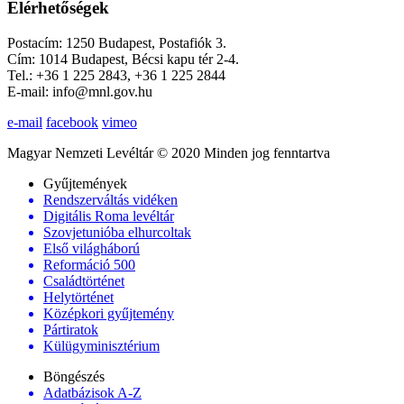
Elérhetőségek
Postacím: 1250 Budapest, Postafiók 3.
Cím: 1014 Budapest, Bécsi kapu tér 2-4.
Tel.: +36 1 225 2843, +36 1 225 2844
E-mail: info@mnl.gov.hu
e-mail
facebook
vimeo
Magyar Nemzeti Levéltár © 2020 Minden jog fenntartva
Gyűjtemények
Rendszerváltás vidéken
Digitális Roma levéltár
Szovjetunióba elhurcoltak
Első világháború
Reformáció 500
Családtörténet
Helytörténet
Középkori gyűjtemény
Pártiratok
Külügyminisztérium
Böngészés
Adatbázisok A-Z