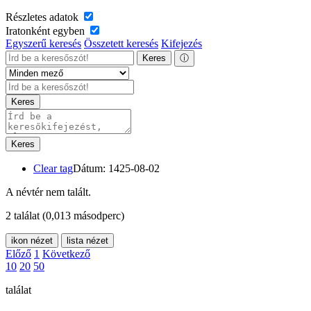
Részletes adatok
Iratonként egyben
Egyszerű keresés
Összetett keresés
Kifejezés
Keres
ⓘ
Keres
Keres
Clear tag
Dátum: 1425-08-02
A névtér nem talált.
2 találat
(0,013 másodperc)
ikon nézet
lista nézet
Előző
1
Következő
10
20
50
találat