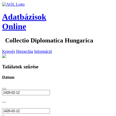
Adatbázisok
Online
Collectio Diplomatica Hungarica
Keresés
Hierarchia
Információ
Találatok szűrése
Dátum
—
>