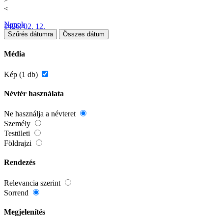
<
Napok
1426. 02. 12.
Szűrés dátumra
Összes dátum
Média
Kép (1 db)
Névtér használata
Ne használja a névteret
Személy
Testületi
Földrajzi
Rendezés
Relevancia szerint
Sorrend
Megjelenítés