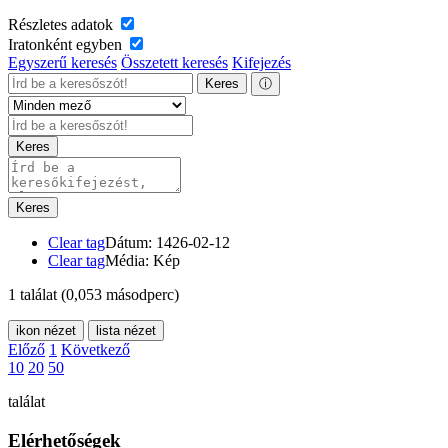
Részletes adatok
Iratonként egyben
Egyszerű keresés
Összetett keresés
Kifejezés
Keres
ⓘ
Keres
Keres
Clear tag
Dátum: 1426-02-12
Clear tag
Média: Kép
1 találat
(0,053 másodperc)
ikon nézet
lista nézet
Előző
1
Következő
10
20
50
találat
Elérhetőségek