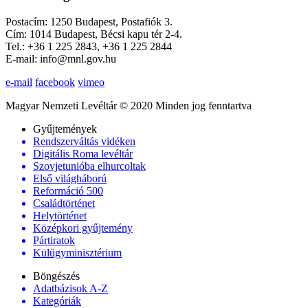
Postacím: 1250 Budapest, Postafiók 3.
Cím: 1014 Budapest, Bécsi kapu tér 2-4.
Tel.: +36 1 225 2843, +36 1 225 2844
E-mail: info@mnl.gov.hu
e-mail
facebook
vimeo
Magyar Nemzeti Levéltár © 2020 Minden jog fenntartva
Gyűjtemények
Rendszerváltás vidéken
Digitális Roma levéltár
Szovjetunióba elhurcoltak
Első világháború
Reformáció 500
Családtörténet
Helytörténet
Középkori gyűjtemény
Pártiratok
Külügyminisztérium
Böngészés
Adatbázisok A-Z
Kategóriák