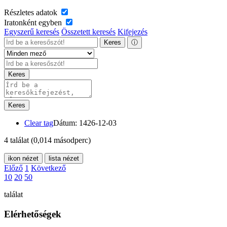
Részletes adatok
Iratonként egyben
Egyszerű keresés
Összetett keresés
Kifejezés
Keres
ⓘ
Keres
Keres
Clear tag
Dátum: 1426-12-03
4 találat
(0,014 másodperc)
ikon nézet
lista nézet
Előző
1
Következő
10
20
50
találat
Elérhetőségek