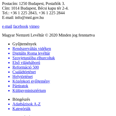
Postacím: 1250 Budapest, Postafiók 3.
Cím: 1014 Budapest, Bécsi kapu tér 2-4.
Tel.: +36 1 225 2843, +36 1 225 2844
E-mail: info@mnl.gov.hu
e-mail
facebook
vimeo
Magyar Nemzeti Levéltár © 2020 Minden jog fenntartva
Gyűjtemények
Rendszerváltás vidéken
Digitális Roma levéltár
Szovjetunióba elhurcoltak
Első világháború
Reformáció 500
Családtörténet
Helytörténet
Középkori gyűjtemény
Pártiratok
Külügyminisztérium
Böngészés
Adatbázisok A-Z
Kategóriák