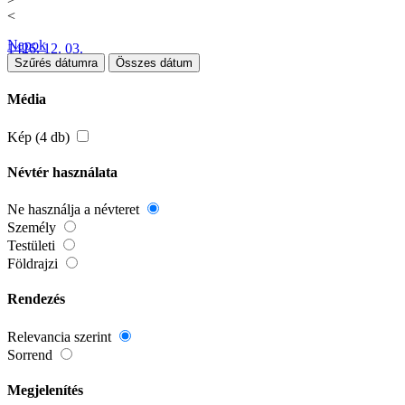
<
Napok
1426. 12. 03.
Szűrés dátumra
Összes dátum
Média
Kép (4 db)
Névtér használata
Ne használja a névteret
Személy
Testületi
Földrajzi
Rendezés
Relevancia szerint
Sorrend
Megjelenítés