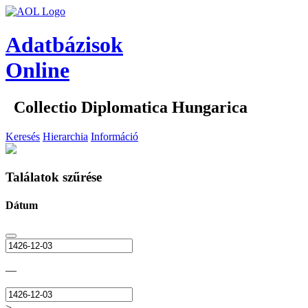
Adatbázisok
Online
Collectio Diplomatica Hungarica
Keresés
Hierarchia
Információ
Találatok szűrése
Dátum
—
>